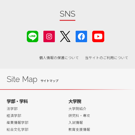
2019年07月
2019年06月
SNS
2019年05月
2019年04月
2019年03月
2019年02月
個人情報の保護について
当サイトのご利用について
2019年01月
2018年12月
2018年11月
Site Map
2018年10月
2018年09月
学部・学科
大学院
2018年08月
法学部
大学院紹介
2018年07月
経済学部
研究科・専攻
産業情報学部
入試情報
2018年06月
総合文化学部
教育支援情報
2018年05月