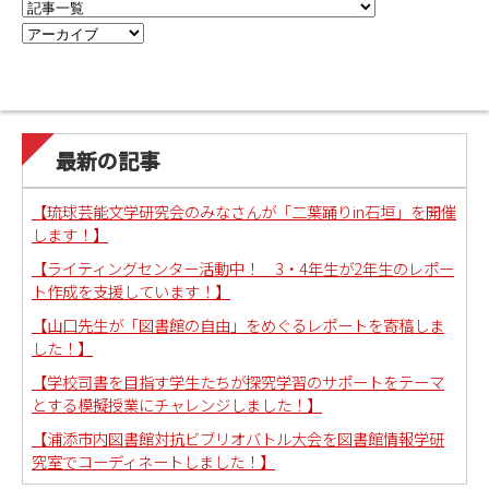
最新の記事
【琉球芸能文学研究会のみなさんが「二葉踊りin石垣」を開催
します！】
【ライティングセンター活動中！ 3・4年生が2年生のレポー
ト作成を支援しています！】
【山口先生が「図書館の自由」をめぐるレポートを寄稿しま
した！】
【学校司書を目指す学生たちが探究学習のサポートをテーマ
とする模擬授業にチャレンジしました！】
【浦添市内図書館対抗ビブリオバトル大会を図書館情報学研
究室でコーディネートしました！】