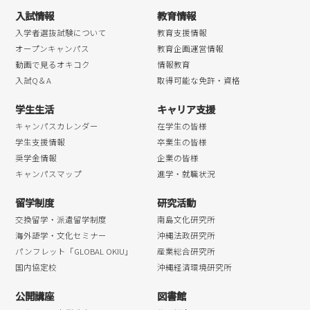
入試情報
教育情報
2018年04月
入学者選抜試験について
教育支援情報
オープンキャンパス
教育企画運営情報
動画で見るオキコク
情報教育
入試Q＆A
取得可能な免許・資格
学生生活
キャリア支援
キャンパスカレンダー
在学生の皆様
学生支援情報
卒業生の皆様
奨学金情報
企業の皆様
キャンパスマップ
進学・就職状況
留学制度
研究活動
交換留学・派遣留学制度
南島文化研究所
海外語学・文化セミナー
沖縄法政研究所
パンフレット「GLOBAL OKIU」
産業総合研究所
国内協定校
沖縄経済環境研究所
公開講座
図書館