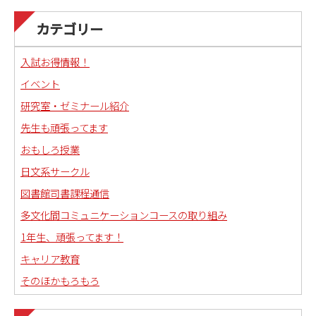
カテゴリー
入試お得情報！
イベント
研究室・ゼミナール紹介
先生も頑張ってます
おもしろ授業
日文系サークル
図書館司書課程通信
多文化間コミュニケーションコースの取り組み
1年生、頑張ってます！
キャリア教育
そのほかもろもろ
国語科教職課程通信