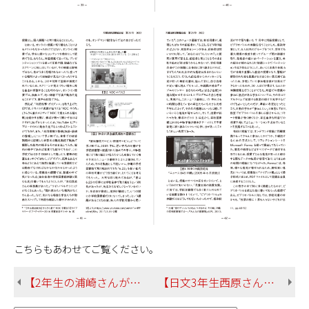
こちらもあわせてご覧ください。
【2年生の浦崎さんが「山日YBS席書き大会」で「創業150周年記念賞」を受賞！】
【日文3年生西原さんが「第73回沖展」の「書芸部門」において入選！】