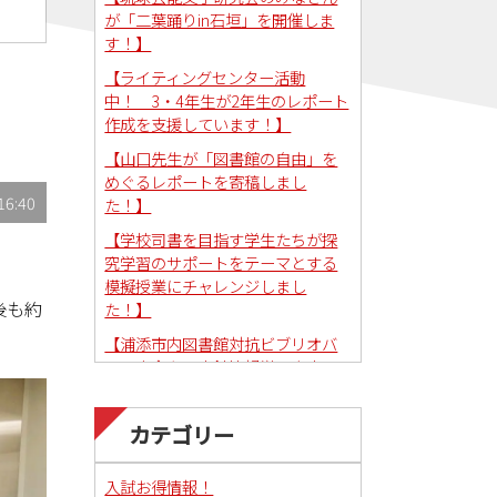
が「二葉踊りin石垣」を開催しま
す！】
【ライティングセンター活動
中！ 3・4年生が2年生のレポート
作成を支援しています！】
【山口先生が「図書館の自由」を
めぐるレポートを寄稿しまし
16:40
た！】
【学校司書を目指す学生たちが探
究学習のサポートをテーマとする
模擬授業にチャレンジしまし
後も約
た！】
【浦添市内図書館対抗ビブリオバ
トル大会を図書館情報学研究室で
コーディネートしました！】
カテゴリー
入試お得情報！