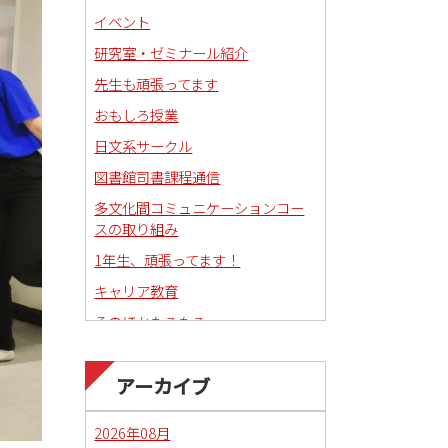
イベント
研究室・ゼミナール紹介
先生も頑張ってます
おもしろ授業
日文系サークル
図書館司書課程通信
多文化間コミュニケーションコー
スの取り組み
1年生、頑張ってます！
キャリア教育
そのほかもろもろ
国語科教職課程通信
アーカイブ
日本語教育副専攻課程通信(日本語
教師)
2026年08月
琉球沖縄文化コースの取り組み