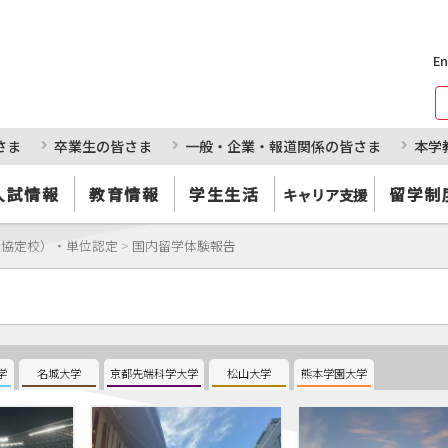
En
さま
卒業生の皆さま
一般・企業・報道関係の皆さま
本学
入試情報
教育情報
学生生活
留学制
キャリア支援
（協定校）・単位認定
>
国内留学体験報告
学
名城大学
京都先端科学大学
松山大学
熊本学園大学