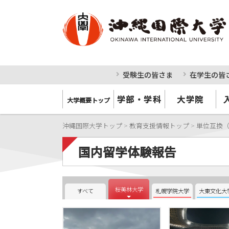
受験生の皆さま
在学生の皆
学部・学科
大学院
大学概要トップ
沖縄国際大学トップ
>
教育支援情報トップ
>
単位互換
国内留学体験報告
桜美林大学
すべて
札幌学院大学
大東文化大