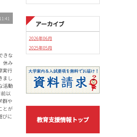
11:41
アーカイブ
2026年06月
2025年05月
できな
、休み
際実行
きまし
な活動
月前以
学群や
ことが
遊びに
教育支援情報トップ