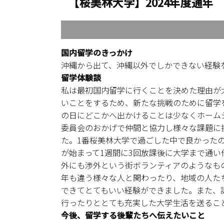
【桜美林大学】2024年度通
国内留学のきっかけ
沖縄から出て、沖縄以外でしかできない経験
留学体験談
私は最初国内留学に行くことを決めた理由が
いことをするため、新たな挑戦のために留学
の日にどこかへ出かけることは少なくホーム
委員会のおかげで仲間と協力し様々な課題に
た。1番桜美林大学で過ごした中で良かった
が始まって1週間に3回放課後に大学まで通
外にも渉外という街ボランティアのようなも
年も違う様々な人と関わったり、地域の人た
できてとてもいい経験ができました。また、
行ったりととても充実した大学生活を送るこ
今後、留学する後輩たちへ伝えたいこと