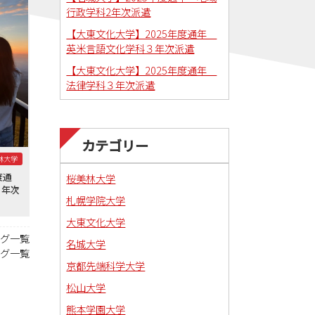
行政学科2年次派遣
【大東文化大学】2025年度通年
英米言語文化学科３年次派遣
【大東文化大学】2025年度通年
法律学科３年次派遣
カテゴリー
林大学
度通
桜美林大学
２年次
札幌学院大学
大東文化大学
ログ一覧
名城大学
ログ一覧
京都先端科学大学
松山大学
熊本学園大学