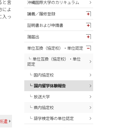
ると言
沖縄国際大学のカリキュラム
方によ
講義／履修登録
に入っ
証明書および申請書
諸届出
単位互換（協定校）・単位認定
単位互換（協定校）・単位
認定
国内協定校
国内留学体験報告
放送大学
県内協定校
語学検定等の単位認定
派遣