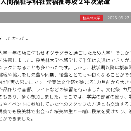
年 人間福祉学科社会福祉専攻２年次派遣
2025-05-22 
桜美林大学
をしたかった。
大学一年の頃に何もせずダラダラと過ごしたため大学生でしか
を決意しました。桜美林大学へ留学して半年は友達はできたが
シックになることも多かったです。しかし、秋学期以降は桜李
挑戦や協力をし先輩や同期、後輩ととても仲良くなることがで
のは学実の思い出です。学実は文化祭が始まる1カ月前から大き
い作品作りや音響、ライトなどの練習を行いました。文化祭1カ
のもあり、多く参加しました。そこでは、学実の部署の違う、
ちやイベントに参加していた他のスタッフの方達とも交流する
講義でも桜美林で出会った桜美林生と一緒に授業を受けたり、
とができました。