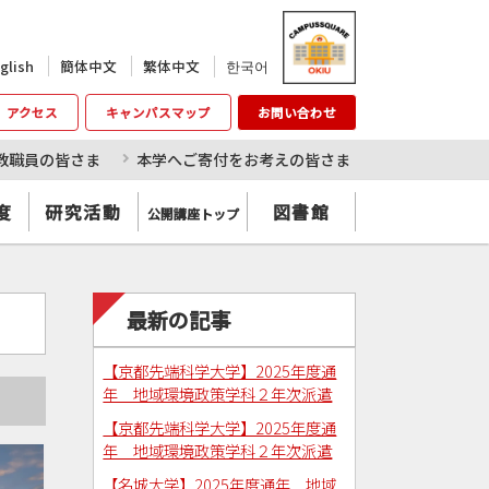
한국어
glish
簡体中文
繁体中文
アクセス
キャンパスマップ
お問い合わせ
教職員の皆さま
本学へご寄付をお考えの皆さま
度
研究活動
図書館
公開講座トップ
最新の記事
【京都先端科学大学】2025年度通
年 地域環境政策学科２年次派遣
【京都先端科学大学】2025年度通
年 地域環境政策学科２年次派遣
【名城大学】2025年度通年 地域