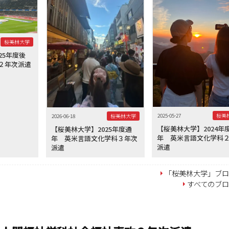
桜美林大学
25年度後
２年次派遣
2025-05-27
桜美
2026-06-18
桜美林大学
【桜美林大学】2024年
【桜美林大学】2025年度通
年 英米言語文化学科
年 英米言語文化学科３年次
派遣
派遣
「桜美林大学」ブ
すべてのブ