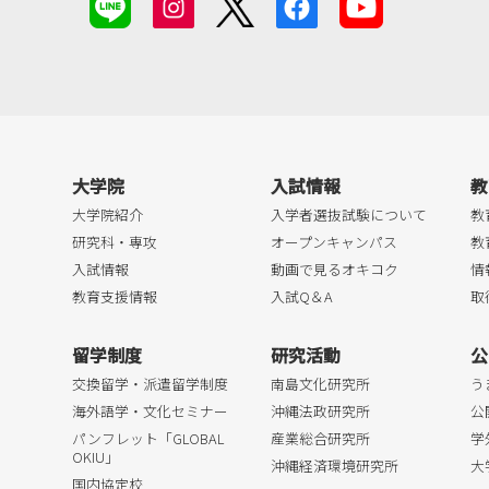
大学院
入試情報
教
大学院紹介
入学者選抜試験について
教
研究科・専攻
オープンキャンパス
教
入試情報
動画で見るオキコク
情
教育支援情報
入試Q＆A
取
留学制度
研究活動
公
交換留学・派遣留学制度
南島文化研究所
う
海外語学・文化セミナー
沖縄法政研究所
公
パンフレット「GLOBAL
産業総合研究所
学
OKIU」
沖縄経済環境研究所
大
国内協定校