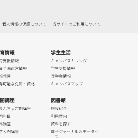
個人情報の保護について
当サイトのご利用について
育情報
学生生活
育支援情報
キャンパスカレンダー
育企画運営情報
学生支援情報
報教育
奨学金情報
得可能な免許・資格
キャンパスマップ
開講座
図書館
まんちゅ定例講座
施設紹介
開科目
利用案内
外講座
資料を探す
学入門講座
電子ジャーナル＆データベ
ース