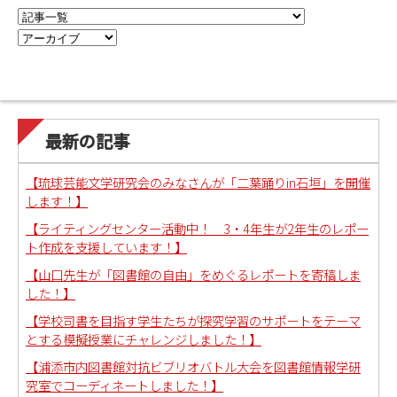
最新の記事
【琉球芸能文学研究会のみなさんが「二葉踊りin石垣」を開催
します！】
【ライティングセンター活動中！ 3・4年生が2年生のレポー
ト作成を支援しています！】
【山口先生が「図書館の自由」をめぐるレポートを寄稿しま
した！】
【学校司書を目指す学生たちが探究学習のサポートをテーマ
とする模擬授業にチャレンジしました！】
【浦添市内図書館対抗ビブリオバトル大会を図書館情報学研
究室でコーディネートしました！】