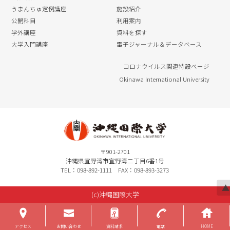
うまんちゅ定例講座
施設紹介
公開科目
利用案内
学外講座
資料を探す
大学入門講座
電子ジャーナル＆データベース
コロナウイルス関連特設ページ
Okinawa International University
〒901-2701
沖縄県宜野湾市宜野湾二丁目6番1号
TEL：098-892-1111 FAX：098-893-3273
▲
(c)沖縄国際大学
アクセス
お問い合わせ
資料請求
電話
HOME