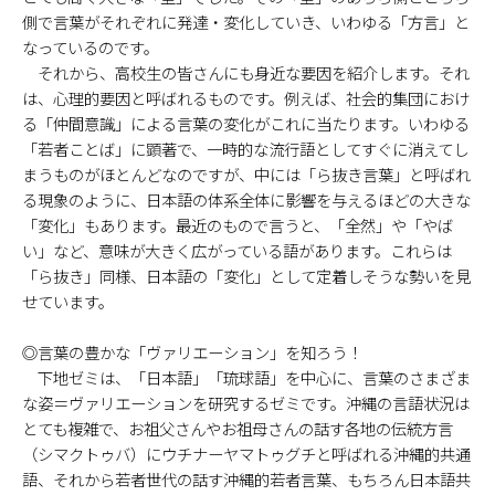
側で言葉がそれぞれに発達・変化していき、いわゆる「方言」と
なっているのです。
それから、高校生の皆さんにも身近な要因を紹介します。それ
は、心理的要因と呼ばれるものです。例えば、社会的集団におけ
る「仲間意識」による言葉の変化がこれに当たります。いわゆる
「若者ことば」に顕著で、一時的な流行語としてすぐに消えてし
まうものがほとんどなのですが、中には「ら抜き言葉」と呼ばれ
る現象のように、日本語の体系全体に影響を与えるほどの大きな
「変化」もあります。最近のもので言うと、「全然」や「やば
い」など、意味が大きく広がっている語があります。これらは
「ら抜き」同様、日本語の「変化」として定着しそうな勢いを見
せています。
◎言葉の豊かな「ヴァリエーション」を知ろう！
下地ゼミは、「日本語」「琉球語」を中心に、言葉のさまざま
な姿＝ヴァリエーションを研究するゼミです。沖縄の言語状況は
とても複雑で、お祖父さんやお祖母さんの話す各地の伝統方言
（シマクトゥバ）にウチナーヤマトゥグチと呼ばれる沖縄的共通
語、それから若者世代の話す沖縄的若者言葉、もちろん日本語共