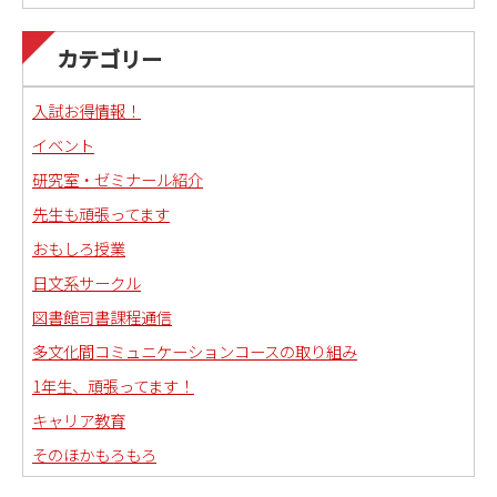
カテゴリー
入試お得情報！
イベント
研究室・ゼミナール紹介
先生も頑張ってます
おもしろ授業
日文系サークル
図書館司書課程通信
多文化間コミュニケーションコースの取り組み
1年生、頑張ってます！
キャリア教育
そのほかもろもろ
国語科教職課程通信