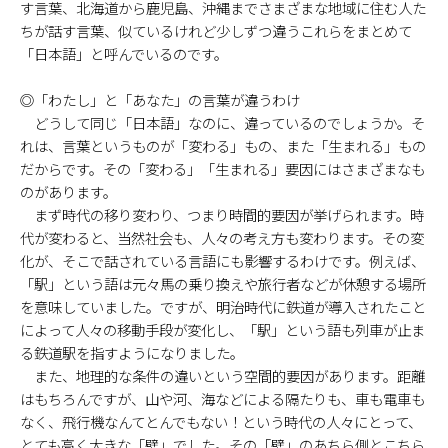
す言葉、北海道から鹿児島、沖縄までさまざまな地域に住む人た
ちが話す言葉、似ているけれど少しずつ違うこれらをまとめて
「日本語」と呼んでいるのです。
◎「わたし」と「あなた」の言葉が違うわけ
どうして同じ「日本語」なのに、違っているのでしょうか。そ
れは、言葉というものが「変わる」もの、また「生まれる」もの
だからです。その「変わる」「生まれる」要因にはさまざまなも
のがあります。
まず時代の移り変わり、つまり時間的要因が挙げられます。時
代が変わると、当然社会も、人々の考え方も変わります。その変
化が、そこで話されている言語にも影響するわけです。例えば、
「駅」という語は元々馬の乗り換えや旅行者などが休憩する場所
を意味していました。ですが、明治時代に鉄道が導入されたこと
によって人々の移動手段が変化し、「駅」という語も列車が止ま
る鉄道駅を指すようになりました。
また、地理的な条件の違いという空間的要因があります。距離
はもちろんですが、山や河、海などによる隔たりも、車も電車も
なく、飛行機なんてとんでもない！という時代の人々にとって、
とても高く大きな「壁」でした。その「壁」のあちら側とこちら