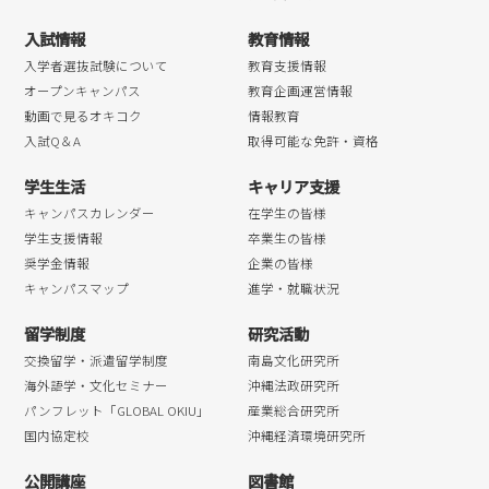
2018年05月
入試情報
教育情報
2018年04月
入学者選抜試験について
教育支援情報
オープンキャンパス
教育企画運営情報
動画で見るオキコク
情報教育
入試Q＆A
取得可能な免許・資格
学生生活
キャリア支援
キャンパスカレンダー
在学生の皆様
学生支援情報
卒業生の皆様
奨学金情報
企業の皆様
キャンパスマップ
進学・就職状況
留学制度
研究活動
交換留学・派遣留学制度
南島文化研究所
海外語学・文化セミナー
沖縄法政研究所
パンフレット「GLOBAL OKIU」
産業総合研究所
国内協定校
沖縄経済環境研究所
公開講座
図書館