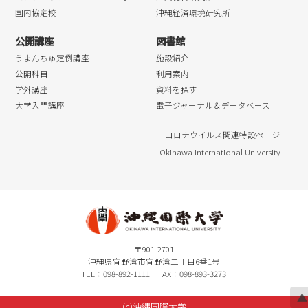
国内協定校
沖縄経済環境研究所
公開講座
図書館
うまんちゅ定例講座
施設紹介
公開科目
利用案内
学外講座
資料を探す
大学入門講座
電子ジャーナル＆データベース
コロナウイルス関連特設ページ
Okinawa International University
〒901-2701
沖縄県宜野湾市宜野湾二丁目6番1号
TEL：098-892-1111 FAX：098-893-3273
▲
(c)沖縄国際大学