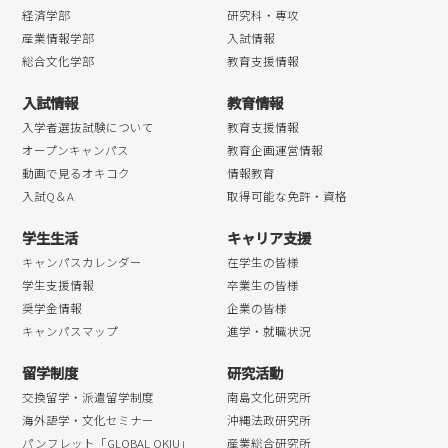
2018年07月
経済学部
研究科・専攻
産業情報学部
入試情報
2018年06月
総合文化学部
教育支援情報
2018年05月
入試情報
教育情報
2018年04月
入学者選抜試験について
教育支援情報
オープンキャンパス
教育企画運営情報
動画で見るオキコク
情報教育
入試Q＆A
取得可能な免許・資格
学生生活
キャリア支援
キャンパスカレンダー
在学生の皆様
学生支援情報
卒業生の皆様
奨学金情報
企業の皆様
キャンパスマップ
進学・就職状況
留学制度
研究活動
交換留学・派遣留学制度
南島文化研究所
海外語学・文化セミナー
沖縄法政研究所
パンフレット「GLOBAL OKIU」
産業総合研究所