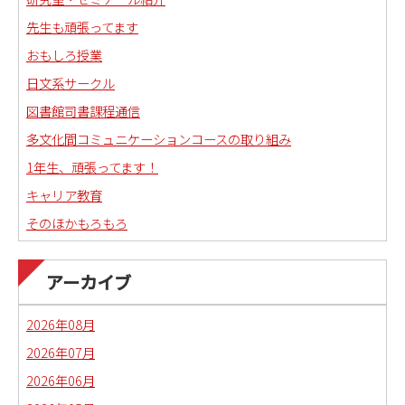
先生も頑張ってます
おもしろ授業
日文系サークル
図書館司書課程通信
多文化間コミュニケーションコースの取り組み
1年生、頑張ってます！
キャリア教育
そのほかもろもろ
国語科教職課程通信
日本語教育副専攻課程通信(日本語教師)
アーカイブ
琉球沖縄文化コースの取り組み
2026年08月
2026年07月
2026年06月