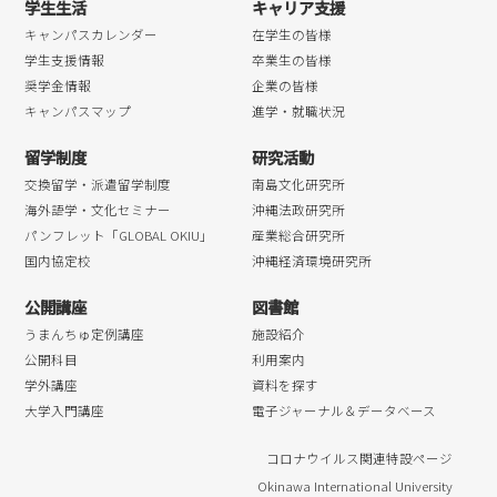
学生生活
キャリア支援
キャンパスカレンダー
在学生の皆様
学生支援情報
卒業生の皆様
奨学金情報
企業の皆様
キャンパスマップ
進学・就職状況
留学制度
研究活動
交換留学・派遣留学制度
南島文化研究所
海外語学・文化セミナー
沖縄法政研究所
パンフレット「GLOBAL OKIU」
産業総合研究所
国内協定校
沖縄経済環境研究所
公開講座
図書館
うまんちゅ定例講座
施設紹介
公開科目
利用案内
学外講座
資料を探す
大学入門講座
電子ジャーナル＆データベース
コロナウイルス関連特設ページ
Okinawa International University