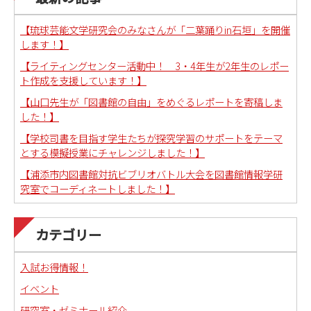
【琉球芸能文学研究会のみなさんが「二葉踊りin石垣」を開催
します！】
【ライティングセンター活動中！ 3・4年生が2年生のレポー
ト作成を支援しています！】
【山口先生が「図書館の自由」をめぐるレポートを寄稿しま
した！】
【学校司書を目指す学生たちが探究学習のサポートをテーマ
とする模擬授業にチャレンジしました！】
【浦添市内図書館対抗ビブリオバトル大会を図書館情報学研
究室でコーディネートしました！】
カテゴリー
入試お得情報！
イベント
研究室・ゼミナール紹介