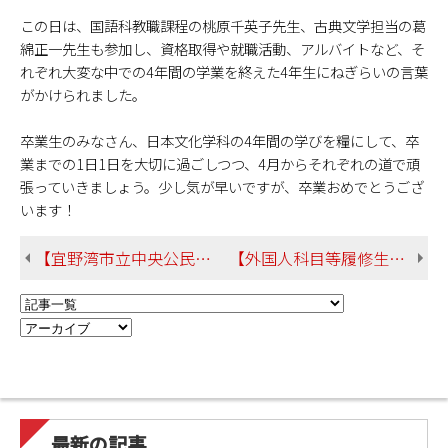
この日は、国語科教職課程の桃原千英子先生、古典文学担当の葛
綿正一先生も参加し、資格取得や就職活動、アルバイトなど、そ
れぞれ大変な中での4年間の学業を終えた4年生にねぎらいの言葉
がかけられました。
卒業生のみなさん、日本文化学科の4年間の学びを糧にして、卒
業までの1日1日を大切に過ごしつつ、4月からそれぞれの道で頑
張っていきましょう。少し気が早いですが、卒業おめでとうござ
います！
【宜野湾市立中央公民館図書室へ「下水道の日」展示の企画書をお届けしました！】
【外国人科目等履修生の修了式＆修了パーティーが行われました！】
最新の記事