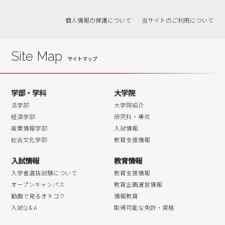
2019年02月
個人情報の保護について
当サイトのご利用について
2019年01月
2018年12月
2018年11月
Site Map
2018年10月
2018年09月
学部・学科
大学院
2018年08月
法学部
大学院紹介
2018年07月
経済学部
研究科・専攻
産業情報学部
入試情報
2018年06月
総合文化学部
教育支援情報
2018年05月
入試情報
教育情報
2018年04月
入学者選抜試験について
教育支援情報
オープンキャンパス
教育企画運営情報
動画で見るオキコク
情報教育
入試Q＆A
取得可能な免許・資格