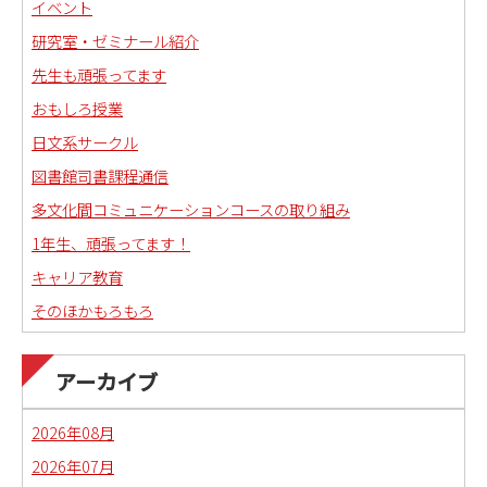
イベント
研究室・ゼミナール紹介
先生も頑張ってます
おもしろ授業
日文系サークル
図書館司書課程通信
多文化間コミュニケーションコースの取り組み
1年生、頑張ってます！
キャリア教育
そのほかもろもろ
国語科教職課程通信
日本語教育副専攻課程通信(日本語教師)
アーカイブ
琉球沖縄文化コースの取り組み
2026年08月
2026年07月