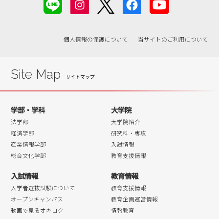
2019年03月
2019年02月
個人情報の保護について
当サイトのご利用について
2019年01月
2018年12月
2018年11月
Site Map
2018年10月
2018年09月
学部・学科
大学院
2018年08月
法学部
大学院紹介
2018年07月
経済学部
研究科・専攻
産業情報学部
入試情報
2018年06月
総合文化学部
教育支援情報
2018年05月
入試情報
教育情報
2018年04月
入学者選抜試験について
教育支援情報
オープンキャンパス
教育企画運営情報
動画で見るオキコク
情報教育