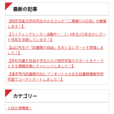
最新の記事
【琉球芸能文学研究会のみなさんが「二葉踊りin石垣」を開催
します！】
【ライティングセンター活動中！ 3・4年生が2年生のレポー
ト作成を支援しています！】
【山口先生が「図書館の自由」をめぐるレポートを寄稿しま
した！】
【学校司書を目指す学生たちが探究学習のサポートをテーマ
とする模擬授業にチャレンジしました！】
【浦添市内図書館対抗ビブリオバトル大会を図書館情報学研
究室でコーディネートしました！】
カテゴリー
入試お得情報！