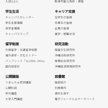
入試Q＆A
取得可能な免許・資格
学生生活
キャリア支援
キャンパスカレンダー
在学生の皆様
学生支援情報
卒業生の皆様
奨学金情報
企業の皆様
キャンパスマップ
進学・就職状況
留学制度
研究活動
交換留学・派遣留学制度
南島文化研究所
海外語学・文化セミナー
沖縄法政研究所
パンフレット「GLOBAL OKIU」
産業総合研究所
国内協定校
沖縄経済環境研究所
公開講座
図書館
うまんちゅ定例講座
施設紹介
公開科目
利用案内
学外講座
資料を探す
大学入門講座
電子ジャーナル＆データベース