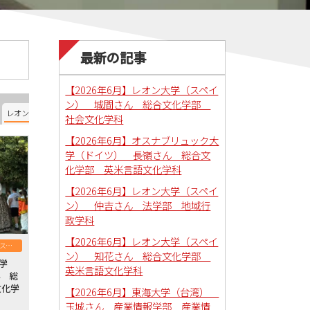
最新の記事
【2026年6月】レオン大学（スペイ
ン） 城間さん 総合文化学部
レオン大学（スペイン）
オスナブリュック大学（ドイツ）
南ユタ大学（アメリカ）
社会文化学科
【2026年6月】オスナブリュック大
学（ドイツ） 長嶺さん 総合文
化学部 英米言語文化学科
【2026年6月】レオン大学（スペイ
ン） 仲吉さん 法学部 地域行
政学科
【2026年6月】レオン大学（スペイ
レオン大学（スペイン）
ン） 知花さん 総合文化学部
大学
英米言語文化学科
ん 総
文化学
【2026年6月】東海大学（台湾）
玉城さん 産業情報学部 産業情