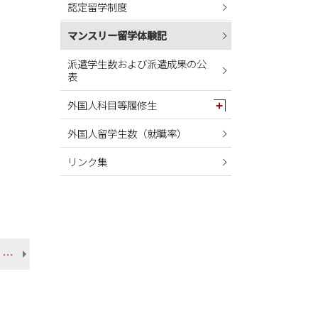
認定留学制度
2024年05月
2024年04月
マンスリー留学体験記
2024年03月
派遣学生数および派遣成果の公
表
2024年02月
2024年01月
外国人科目等履修生
2023年12月
外国人留学生数（就職率）
2023年11月
リンク集
2023年10月
2023年09月
2023年08月
2023年07月
【2024年4月】南ユタ大学（アメリカ）立津さん 総合文化学部 英米言語文化学科
2023年06月
2023年05月
2023年04月