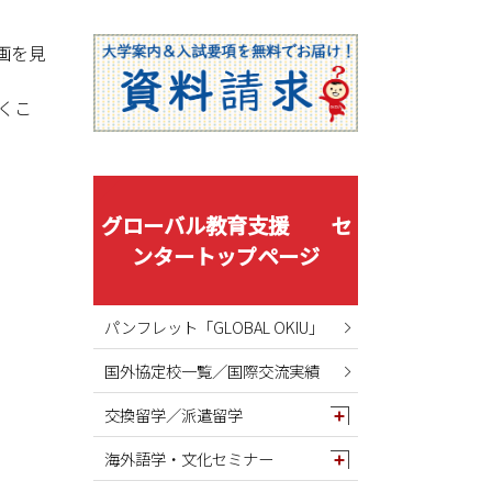
2025年08月
2025年07月
画を見
2025年06月
2025年05月
くこ
！
2025年04月
2025年03月
2025年02月
グローバル教育支援 セ
2025年01月
ンタートップページ
2024年12月
2024年11月
パンフレット「GLOBAL OKIU」
2024年10月
国外協定校一覧／国際交流実績
2024年09月
2024年08月
交換留学／派遣留学
2024年07月
海外語学・文化セミナー
2024年06月