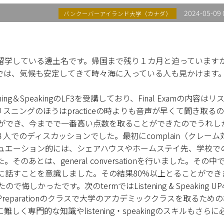
2024-05-09 
バンクーバーアイランド大学（カナダ）
留学している邊土名です。帰国まで残り１カ月と迫っています
では、気候も安定してきて時々海に入っている人も見かけます
ning＆SpeakingのLF3を受講しており、Final Examの内容はリ
ニングのほうはpracticeの時よりも音声が早くて聞き取る
とができ、今までで一番高い点数を取ることができたのでうれし
でのディスカッションでした。最初にcomplain（クレーム
ュエーション的には、シェアハウスやホームステイ先、学校で
あとは、general conversationを行いました。その中
に話すことを意識しました。その結果80%以上とることができ
かったです。次のtermではListening & Speaking U
y Preparationのクラスで大学のアカデミッククラスを取るため
専門的な知識やlistening・speakingのスキルもさらに
。