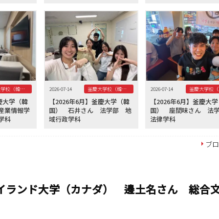
釜慶大学校（韓国）
2026-07-14
釜慶大学校（韓国）
2026-07-14
釜慶大学（韓
【2026年6月】釜慶大学（韓
【2026年6月】釜慶大
産業情報学
国） 石井さん 法学部 地
国） 座間味さん 
学科
域行政学科
法律学科
ブ
アイランド大学（カナダ） 邊土名さん 総合