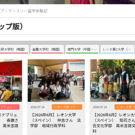
プ
>
マンスリー留学体験記
ップ版）
嘉泉大学校（韓国）
釜慶大学校（韓国）
澳門大学（中国・澳門）
レンヌ第2大学（フランス）
オスナブリュック大学（ドイツ）
2026-07-14
レオン大学（スペイン）
2026-07-14
オスナブリュ
【2026年6月】レオン大学
【2026年6月】レオン
） 長嶺さ
（スペイン） 仲吉さん 法
（スペイン） 知花さ
 英米言語
学部 地域行政学科
合文化学部 英米言語
科