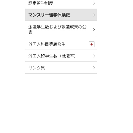
認定留学制度
2024年05月
2024年04月
マンスリー留学体験記
2024年03月
派遣学生数および派遣成果の公
表
2024年02月
2024年01月
外国人科目等履修生
2023年12月
外国人留学生数（就職率）
2023年11月
リンク集
2023年10月
2023年09月
2023年08月
2023年07月
2023年06月
2023年05月
2023年04月