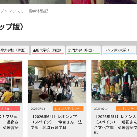
プ
>
マンスリー留学体験記
ップ版）
嘉泉大学校（韓国）
釜慶大学校（韓国）
澳門大学（中国・澳門）
レンヌ第2大学（フランス）
オスナブリュック大学（ドイツ）
2026-07-14
レオン大学（スペイン）
2026-07-14
オスナブリュ
【2026年6月】レオン大学
【2026年6月】レオン
） 長嶺さ
（スペイン） 仲吉さん 法
（スペイン） 知花さ
 英米言語
学部 地域行政学科
合文化学部 英米言語
科