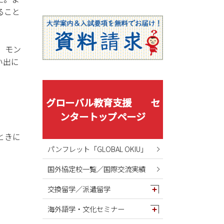
2025年08月
ること
2025年07月
2025年06月
2025年05月
。モン
い出に
2025年04月
2025年03月
2025年02月
グローバル教育支援 セ
2025年01月
ンタートップページ
2024年12月
ときに
2024年11月
パンフレット「GLOBAL OKIU」
2024年10月
国外協定校一覧／国際交流実績
2024年09月
2024年08月
交換留学／派遣留学
2024年07月
海外語学・文化セミナー
2024年06月