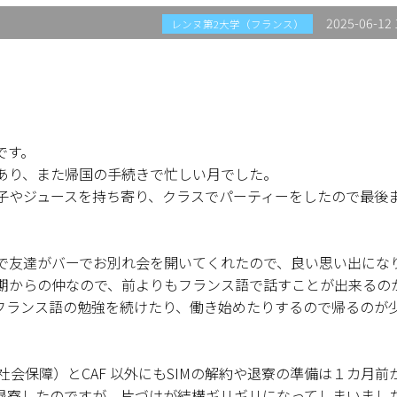
2025-06-12 
レンヌ第2大学（フランス）
です。
あり、また帰国の手続きで忙しい月でした。
子やジュースを持ち寄り、クラスでパーティーをしたので最後
で友達がバーでお別れ会を開いてくれたので、良い思い出にな
期からの仲なので、前よりもフランス語で話すことが出来るの
フランス語の勉強を続けたり、働き始めたりするので帰るのが
ale（社会保障）とCAF 以外にもSIMの解約や退寮の準備は１カ月
退寮したのですが、片づけが結構ギリギリになってしまいまし