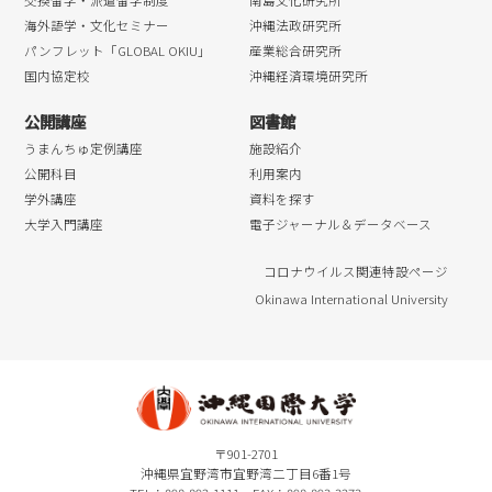
海外語学・文化セミナー
沖縄法政研究所
パンフレット「GLOBAL OKIU」
産業総合研究所
国内協定校
沖縄経済環境研究所
公開講座
図書館
うまんちゅ定例講座
施設紹介
公開科目
利用案内
学外講座
資料を探す
大学入門講座
電子ジャーナル＆データベース
コロナウイルス関連特設ページ
Okinawa International University
〒901-2701
沖縄県宜野湾市宜野湾二丁目6番1号