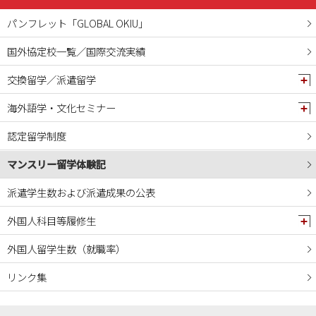
2024年10月
パンフレット「GLOBAL OKIU」
2024年09月
国外協定校一覧／国際交流実績
2024年08月
交換留学／派遣留学
2024年07月
2024年06月
海外語学・文化セミナー
2024年05月
認定留学制度
2024年04月
マンスリー留学体験記
2024年03月
2024年02月
派遣学生数および派遣成果の公表
2024年01月
外国人科目等履修生
2023年12月
外国人留学生数（就職率）
2023年11月
リンク集
2023年10月
2023年09月