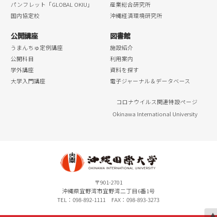
パンフレット「GLOBAL OKIU」
産業総合研究所
国内協定校
沖縄経済環境研究所
公開講座
図書館
うまんちゅ定例講座
施設紹介
公開科目
利用案内
学外講座
資料を探す
大学入門講座
電子ジャーナル＆データベース
コロナウイルス関連特設ページ
Okinawa International University
〒901-2701
沖縄県宜野湾市宜野湾二丁目6番1号
TEL：098-892-1111 FAX：098-893-3273
▲