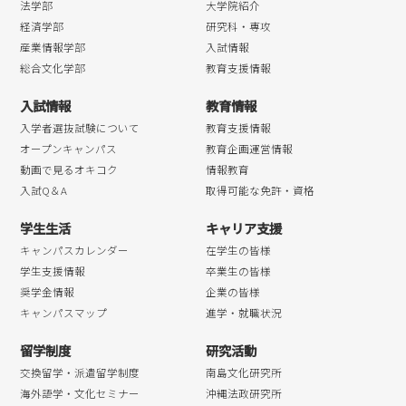
法学部
大学院紹介
経済学部
研究科・専攻
産業情報学部
入試情報
総合文化学部
教育支援情報
入試情報
教育情報
入学者選抜試験について
教育支援情報
オープンキャンパス
教育企画運営情報
動画で見るオキコク
情報教育
入試Q＆A
取得可能な免許・資格
学生生活
キャリア支援
キャンパスカレンダー
在学生の皆様
学生支援情報
卒業生の皆様
奨学金情報
企業の皆様
キャンパスマップ
進学・就職状況
留学制度
研究活動
交換留学・派遣留学制度
南島文化研究所
海外語学・文化セミナー
沖縄法政研究所