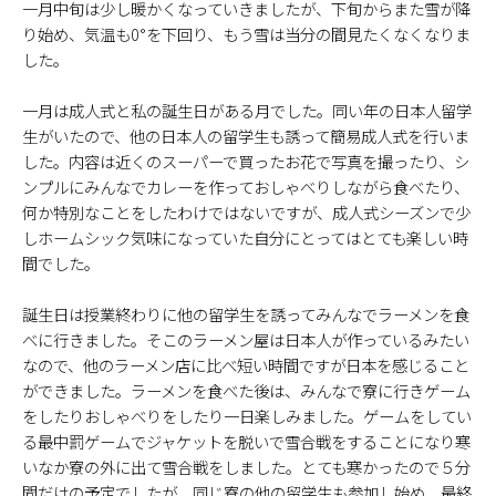
一月中旬は少し暖かくなっていきましたが、下旬からまた雪が降
り始め、気温も0°を下回り、もう雪は当分の間見たくなくなりま
した。
一月は成人式と私の誕生日がある月でした。同い年の日本人留学
生がいたので、他の日本人の留学生も誘って簡易成人式を行いま
した。内容は近くのスーパーで買ったお花で写真を撮ったり、シ
ンプルにみんなでカレーを作っておしゃべりしながら食べたり、
何か特別なことをしたわけではないですが、成人式シーズンで少
しホームシック気味になっていた自分にとってはとても楽しい時
間でした。
誕生日は授業終わりに他の留学生を誘ってみんなでラーメンを食
べに行きました。そこのラーメン屋は日本人が作っているみたい
なので、他のラーメン店に比べ短い時間ですが日本を感じること
ができました。ラーメンを食べた後は、みんなで寮に行きゲーム
をしたりおしゃべりをしたり一日楽しみました。ゲームをしてい
る最中罰ゲームでジャケットを脱いで雪合戦をすることになり寒
いなか寮の外に出て雪合戦をしました。とても寒かったので５分
間だけの予定でしたが、同じ寮の他の留学生も参加し始め、最終