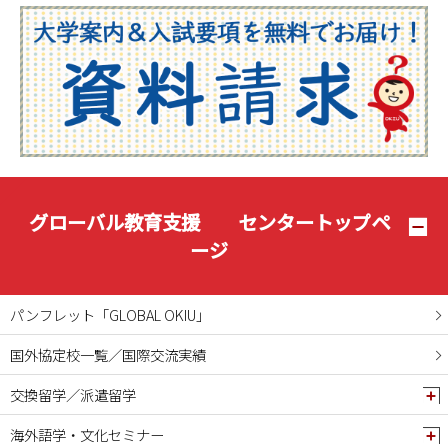
2025年07月
2025年06月
2025年05月
2025年04月
2025年03月
2025年02月
2025年01月
グローバル教育支援 センタートップペ
2024年12月
ージ
2024年11月
2024年10月
パンフレット「GLOBAL OKIU」
2024年09月
国外協定校一覧／国際交流実績
2024年08月
交換留学／派遣留学
2024年07月
2024年06月
海外語学・文化セミナー