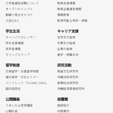
入学者選抜試験について
教育支援情報
オープンキャンパス
教育企画運営情報
動画で見るオキコク
情報教育
入試Q＆A
取得可能な免許・資格
学生生活
キャリア支援
キャンパスカレンダー
在学生の皆様
学生支援情報
卒業生の皆様
奨学金情報
企業の皆様
キャンパスマップ
進学・就職状況
留学制度
研究活動
交換留学・派遣留学制度
南島文化研究所
海外語学・文化セミナー
沖縄法政研究所
パンフレット「GLOBAL OKIU」
産業総合研究所
国内協定校
沖縄経済環境研究所
公開講座
図書館
うまんちゅ定例講座
施設紹介
公開科目
利用案内