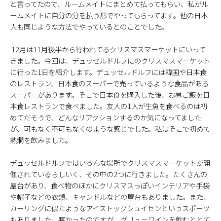
と言ってたので、ルームメイトにまとめて払ってもらい、私がル
ームメイトに自分の分を払う形でやってもらってます。他の日本
人も同じような方法でやっているとのことでした。
12月は11月後半から行われてるクリスマスマーケットにいって
きました。今回は、デュッセルドルフにのクリスマスマーケット
に行った1日を紹介します。デュッセルドルフには韓国や日本食
のレストラン、日本食のスーパーで売っているような食品がある
スーパーがあります。そこで日本食を購入した後、お昼ご飯を日
本食レストランで食べました。友人の1人が生魚を食べるのは初
めてだそうで、どんなリアクションするのか気になってました
が、可もなく不可もなくのような感じでした。私はそこで初めて
熱燗を飲みました。
デュッセルドルフではいろんな場所でクリスマスマーケットが開
催されているらしいく、その中の2つに行きました。たくさんの
屋台があり、食べ物のほかにクリスマスっぽいインテリアや手袋
や帽子などの衣類、キャンドルなどの屋台もありました。また、
カーリングに似たようなアイストックシュイセンというスポーツ
もありました。寒かったのですが、グリューワインを飲むととて