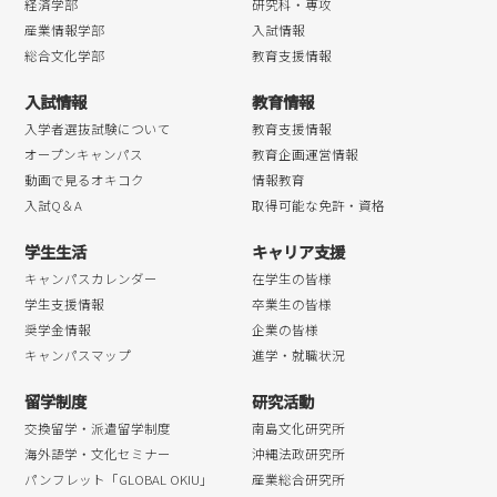
経済学部
研究科・専攻
産業情報学部
入試情報
総合文化学部
教育支援情報
入試情報
教育情報
入学者選抜試験について
教育支援情報
オープンキャンパス
教育企画運営情報
動画で見るオキコク
情報教育
入試Q＆A
取得可能な免許・資格
学生生活
キャリア支援
キャンパスカレンダー
在学生の皆様
学生支援情報
卒業生の皆様
奨学金情報
企業の皆様
キャンパスマップ
進学・就職状況
留学制度
研究活動
交換留学・派遣留学制度
南島文化研究所
海外語学・文化セミナー
沖縄法政研究所
パンフレット「GLOBAL OKIU」
産業総合研究所