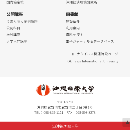
国内協定校
沖縄経済環境研究所
公開講座
図書館
うまんちゅ定例講座
施設紹介
公開科目
利用案内
学外講座
資料を探す
大学入門講座
電子ジャーナル＆データベース
コロナウイルス関連特設ページ
Okinawa International University
〒901-2701
沖縄県宜野湾市宜野湾二丁目6番1号
TEL：098-892-1111 FAX：098-893-3273
▲
(c)沖縄国際大学