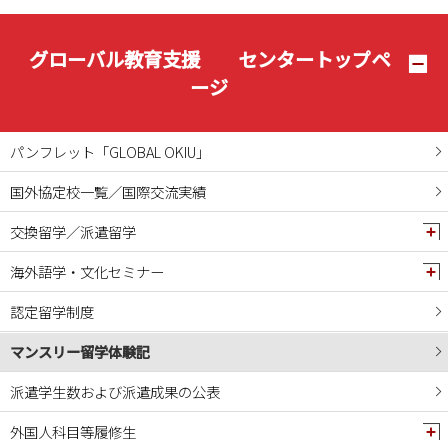
2025年02月
2025年01月
グローバル教育支援 センタートップペ
2024年12月
ージ
2024年11月
2024年10月
パンフレット「GLOBAL OKIU」
2024年09月
国外協定校一覧／国際交流実績
2024年08月
交換留学／派遣留学
2024年07月
2024年06月
海外語学・文化セミナー
2024年05月
認定留学制度
2024年04月
マンスリー留学体験記
2024年03月
2024年02月
派遣学生数および派遣成果の公表
2024年01月
外国人科目等履修生