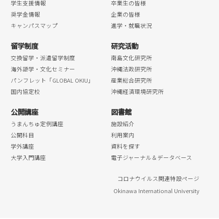
学生支援情報
卒業生の皆様
奨学金情報
企業の皆様
キャンパスマップ
進学・就職状況
留学制度
研究活動
交換留学・派遣留学制度
南島文化研究所
海外語学・文化セミナー
沖縄法政研究所
パンフレット「GLOBAL OKIU」
産業総合研究所
国内協定校
沖縄経済環境研究所
公開講座
図書館
うまんちゅ定例講座
施設紹介
公開科目
利用案内
学外講座
資料を探す
大学入門講座
電子ジャーナル＆データベース
コロナウイルス関連特設ページ
Okinawa International University