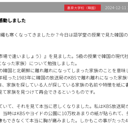
2024-12-11 
嘉泉大学校（韓国）
感動しました
沖縄も寒くなってきましたか？今日は語学堂の授業で見た韓国
市場で逢いましょう）』を見ました。5級の授業で韓国の現代
れになった家族）について勉強しました。
の韓国と北朝鮮に離れ離れになってしまった家族のことを意味
年経った1983年に韓国の放送局のKBSで離れ離れになった家族
は、家族を探している人が探している家族の名前や特徴を紙に
見て家族を見つけて再会できるというものです。
ていて、それを見て本当に悲しくなりました。私はKBS放送局
当時はKBSやヨイドの公園に10万枚あまりの紙が貼られて、
像もできなくて本当に胸が痛みました。しかもこの事がたった4