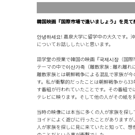
韓国映画『国際市場で逢いましょう』を見て
안녕하세요! 嘉泉大学に留学中の大久です。
についてお話ししたいと思います。
語学堂の授業で韓国の映画『국제시장（国際
テーマの中で이산가족（離散家族 : 離れ離
離散家族とは朝鮮戦争による混乱で家族が今
す。私が衝撃的だったことは朝鮮戦争から33
す番組が行われていたことです。その番組で
テレビに映ります。そして他の人がその紙を
当時の映像には本当に多くの人が家族を探し
ヨイドによく遊びに行ったことがありますが、
人が家族を探しに見に来ていたと知って、想
のことだという事が衝撃でした。