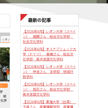
最新の記事
【2026年6月】レオン大学（スペイ
ン） 城間さん 総合文化学部
レオン大学（スペイン）
オスナブリュック大学（ドイツ）
南ユタ大学（アメリカ）
社会文化学科
【2026年6月】オスナブリュック大
学（ドイツ） 長嶺さん 総合文
化学部 英米言語文化学科
【2026年6月】レオン大学（スペイ
ン） 仲吉さん 法学部 地域行
政学科
【2026年6月】レオン大学（スペイ
レオン大学（スペイン）
ン） 知花さん 総合文化学部
大学
英米言語文化学科
ん 総
文化学
【2026年6月】東海大学（台湾）
玉城さん 産業情報学部 産業情