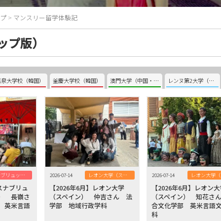
プ
>
マンスリー留学体験記
ップ版）
嘉泉大学校（韓国）
釜慶大学校（韓国）
澳門大学（中国・澳門）
レンヌ第2大学（フランス）
オスナブリュック大学（ドイツ）
2026-07-14
レオン大学（スペイン）
2026-07-14
オスナブリュ
【2026年6月】レオン大学
【2026年6月】レオン
） 長嶺さ
（スペイン） 仲吉さん 法
（スペイン） 知花さ
 英米言語
学部 地域行政学科
合文化学部 英米言語
科