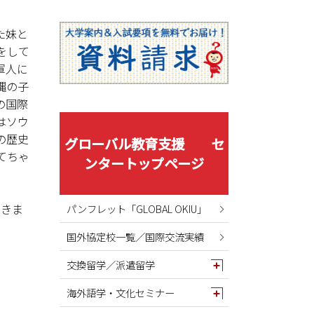
2025年08月
2025年07月
た妹と
2025年06月
をして
2025年05月
軍人に
縄の子
2025年04月
の国際
2025年03月
はソウ
2025年02月
の歴史
グローバル教育支援 セ
2025年01月
てちゃ
ンタートップページ
2024年12月
2024年11月
書きま
パンフレット「GLOBAL OKIU」
2024年10月
国外協定校一覧／国際交流実績
2024年09月
2024年08月
交換留学／派遣留学
2024年07月
海外語学・文化セミナー
2024年06月