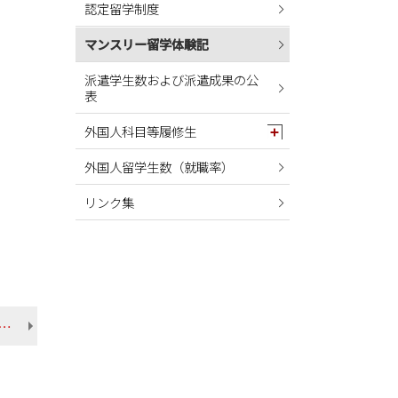
認定留学制度
2024年05月
2024年04月
マンスリー留学体験記
2024年03月
派遣学生数および派遣成果の公
表
2024年02月
2024年01月
外国人科目等履修生
2023年12月
外国人留学生数（就職率）
2023年11月
リンク集
2023年10月
2023年09月
2023年08月
2023年07月
2023年06月
11月】釜慶大学（韓国） 名城さん 法学部 地域行政学科
2023年05月
2023年04月