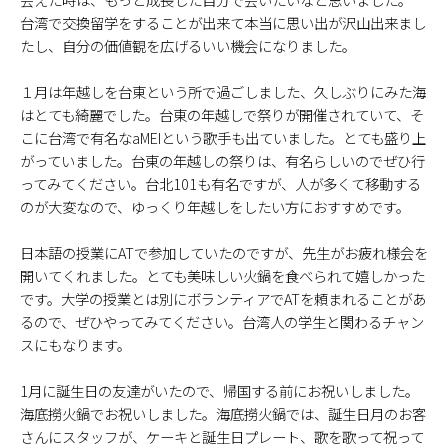
台湾で交換留学をすることが出来て本当に思い出が沢山出来まし
たし、自分の価値観を広げるいい機会になりました。
１月は年越しを台東という所で過ごしました、久しぶりにみた海
はとても綺麗でした。台東の年越しで祭りが開催されていて、そ
こに台湾で有名なaMEIという歌手も出ていました。とても盛り上
がっていました。台東の年越しの祭りは、有名らしいのでぜひ行
ってみてください。台北101も有名ですが、人が多くて移動する
のが大変なので、ゆっくり年越しをしたい方におすすめです。
日本語の授業にATで参加していたのですが、先生がお疲れ様会を
開いてくれました。とても美味しい火鍋を食べられて嬉しかった
です。大学の授業とは別にボランティアでATを頼まれることがあ
るので、ぜひやってみてください。台湾人の学生と関わるチャン
スにもなります。
1月に誕生日の友達がいたので、帰国する前にお祝いしました。
海底撈火鍋でお祝いしました。海底撈火鍋では、誕生日月のお客
さんにスタッフが、ケーキと誕生日プレート、歌を歌って祝って