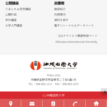
公開講座
図書館
うまんちゅ定例講座
施設紹介
公開科目
利用案内
学外講座
資料を探す
大学入門講座
電子ジャーナル＆データベース
コロナウイルス関連特設ページ
Okinawa International University
〒901-2701
沖縄県宜野湾市宜野湾二丁目6番1号
TEL：098-892-1111 FAX：098-893-3273
▲
(c)沖縄国際大学