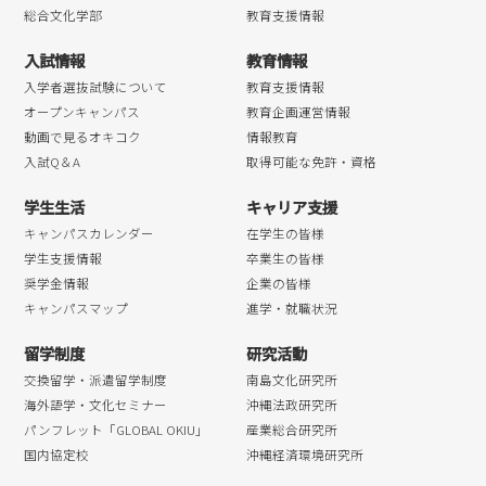
総合文化学部
教育支援情報
入試情報
教育情報
入学者選抜試験について
教育支援情報
オープンキャンパス
教育企画運営情報
動画で見るオキコク
情報教育
入試Q＆A
取得可能な免許・資格
学生生活
キャリア支援
キャンパスカレンダー
在学生の皆様
学生支援情報
卒業生の皆様
奨学金情報
企業の皆様
キャンパスマップ
進学・就職状況
留学制度
研究活動
交換留学・派遣留学制度
南島文化研究所
海外語学・文化セミナー
沖縄法政研究所
パンフレット「GLOBAL OKIU」
産業総合研究所
国内協定校
沖縄経済環境研究所