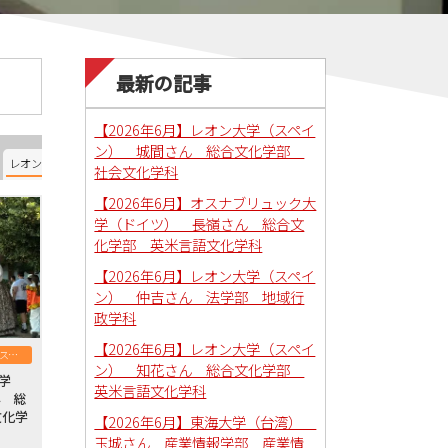
最新の記事
【2026年6月】レオン大学（スペイ
ン） 城間さん 総合文化学部
レオン大学（スペイン）
オスナブリュック大学（ドイツ）
南ユタ大学（アメリカ）
社会文化学科
【2026年6月】オスナブリュック大
学（ドイツ） 長嶺さん 総合文
化学部 英米言語文化学科
【2026年6月】レオン大学（スペイ
ン） 仲吉さん 法学部 地域行
政学科
【2026年6月】レオン大学（スペイ
レオン大学（スペイン）
ン） 知花さん 総合文化学部
大学
英米言語文化学科
ん 総
文化学
【2026年6月】東海大学（台湾）
玉城さん 産業情報学部 産業情