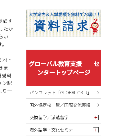
2025年08月
2025年07月
2025年06月
受験す
したか
2025年05月
らい
2025年04月
す。
2025年03月
2025年02月
ら地下
グローバル教育支援 セ
きま
2025年01月
ンタートップページ
태평역
2024年12月
ョン駅
2024年11月
より一
パンフレット「GLOBAL OKIU」
2024年10月
国外協定校一覧／国際交流実績
2024年09月
2024年08月
交換留学／派遣留学
2024年07月
海外語学・文化セミナー
2024年06月