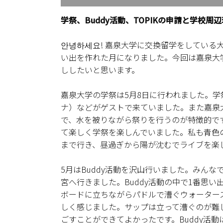
学祭、Buddy活動、TOPIKの申請と学校周
안녕하세요! 嘉泉大学に交換留学をしている
い出を作れた月になりました。今回は嘉泉大学の
ししたいと思います。
嘉泉大学の学祭は5月8日に行われました。学
ナ）などがゲストで来ていました。また嘉泉
で、水を被りながら祭りを行うのが特徴的で
て楽しく学祭を楽しんでいました。私も青色
まで行き、昼過ぎから陽が沈むでライブを楽
5月はBuddy活動を沢山行いました。みん
宮へ行きました。Buddy活動の中で1番思
ボードに立ちながらパドルで漕ぐウォーター
しく感じました。サップは立って漕ぐのが難
ごすことができてよかったです。Buddy活