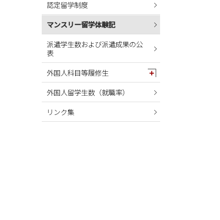
認定留学制度
2024年05月
2024年04月
マンスリー留学体験記
2024年03月
派遣学生数および派遣成果の公
表
2024年02月
2024年01月
外国人科目等履修生
2023年12月
外国人留学生数（就職率）
2023年11月
リンク集
2023年10月
2023年09月
2023年08月
2023年07月
2023年06月
2023年05月
2023年04月