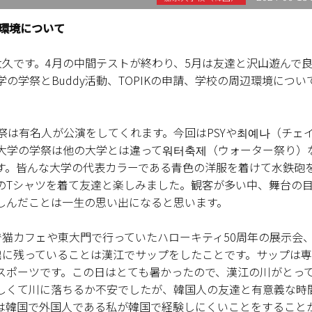
辺環境について
大久です。4月の中間テストが終わり、5月は友達と沢山遊んで
学祭とBuddy活動、TOPIKの申請、学校の周辺環境につい
祭は有名人が公演をしてくれます。今回はPSYや최예나（チェ
大学の学祭は他の大学とは違って워터축제（ウォーター祭り）
す。皆んな大学の代表カラーである青色の洋服を着けて水鉄砲
のTシャツを着て友達と楽しみました。観客が多い中、舞台の
しんだことは一生の思い出になると思います。
なで猫カフェや東大門で行っていたハローキティ50周年の展示会
い出に残っていることは漢江でサップをしたことです。サップは
スポーツです。この日はとても暑かったので、漢江の川がとっ
しくて川に落ちるか不安でしたが、韓国人の友達と有意義な時
動は韓国で外国人である私が韓国で経験しにくいことをすること