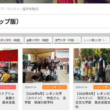
プ
>
マンスリー留学体験記
ップ版）
嘉泉大学校（韓国）
釜慶大学校（韓国）
澳門大学（中国・澳門）
レンヌ第2大学（フランス）
オスナブリュック大学（ドイツ）
2026-07-14
レオン大学（スペイン）
2026-07-14
オスナブリュ
【2026年6月】レオン大学
【2026年6月】レオン
） 長嶺さ
（スペイン） 仲吉さん 法
（スペイン） 知花さ
 英米言語
学部 地域行政学科
合文化学部 英米言語
科