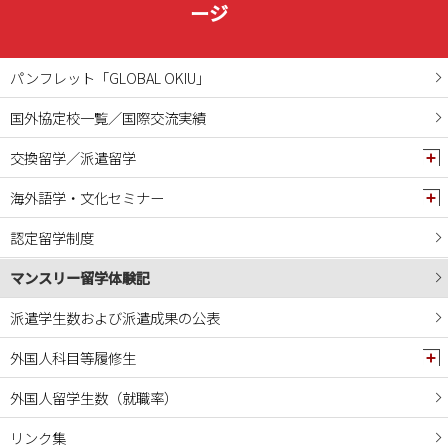
2024年12月
ージ
2024年11月
2024年10月
パンフレット「GLOBAL OKIU」
2024年09月
国外協定校一覧／国際交流実績
2024年08月
交換留学／派遣留学
2024年07月
2024年06月
海外語学・文化セミナー
2024年05月
認定留学制度
2024年04月
マンスリー留学体験記
2024年03月
2024年02月
派遣学生数および派遣成果の公表
2024年01月
外国人科目等履修生
2023年12月
外国人留学生数（就職率）
2023年11月
リンク集
2023年10月