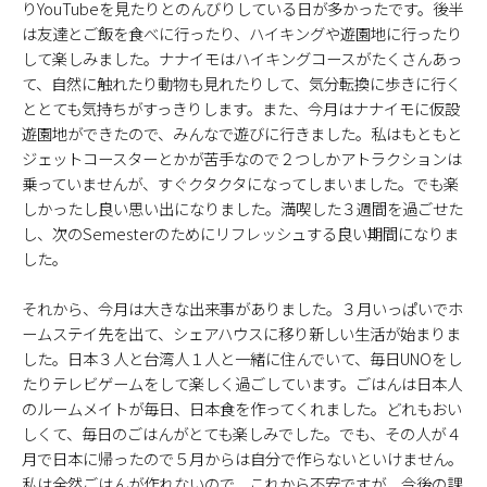
りYouTubeを見たりとのんびりしている日が多かったです。後半
は友達とご飯を食べに行ったり、ハイキングや遊園地に行ったり
して楽しみました。ナナイモはハイキングコースがたくさんあっ
て、自然に触れたり動物も見れたりして、気分転換に歩きに行く
ととても気持ちがすっきりします。また、今月はナナイモに仮設
遊園地ができたので、みんなで遊びに行きました。私はもともと
ジェットコースターとかが苦手なので２つしかアトラクションは
乗っていませんが、すぐクタクタになってしまいました。でも楽
しかったし良い思い出になりました。満喫した３週間を過ごせた
し、次のSemesterのためにリフレッシュする良い期間になりま
した。
それから、今月は大きな出来事がありました。３月いっぱいでホ
ームステイ先を出て、シェアハウスに移り新しい生活が始まりま
した。日本３人と台湾人１人と一緒に住んでいて、毎日UNOをし
たりテレビゲームをして楽しく過ごしています。ごはんは日本人
のルームメイトが毎日、日本食を作ってくれました。どれもおい
しくて、毎日のごはんがとても楽しみでした。でも、その人が４
月で日本に帰ったので５月からは自分で作らないといけません。
私は全然ごはんが作れないので、これから不安ですが、今後の課