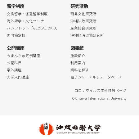
留学制度
研究活動
交換留学・派遣留学制度
南島文化研究所
海外語学・文化セミナー
沖縄法政研究所
パンフレット「GLOBAL OKIU」
産業総合研究所
国内協定校
沖縄経済環境研究所
公開講座
図書館
うまんちゅ定例講座
施設紹介
公開科目
利用案内
学外講座
資料を探す
大学入門講座
電子ジャーナル＆データベース
コロナウイルス関連特設ページ
Okinawa International University