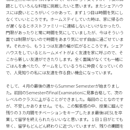
題としていろんな料理に挑戦したいと思います。またシェアハウ
スには良いところがいくつかあって、まず１つ目は時間を気にし
なくていいところです。ホームステイしていた時は、家に帰るの
が遅くなるとホストファミリーに連絡しないといけなかったり、
門限があったりと常に時間を気にしていましたが、今はそういう
面では制限がないので時間をあまり気にせず自由に過ごせていま
す。それから、もう１つは友達の幅が広がるところです。シェア
ハウスをしているとルームメイトがよく友達を家に呼ぶので、そ
こから新しい友達ができたりします。全く面識がなくても一緒に
ごはんを食べたり、ゲームをしているうちに仲良くなっていくの
で、人見知りの私には友達を作る良い機会になっています。
そして、４月の最後の週からSummer Semesterが始まりまし
た。前回のSemesterのFinal Examinationに見事合格して、次の
レベルのクラスに上がることができました。毎回のことなのです
が、不安しかありません。でも、この緊張感の中、授業に臨んで
残りの３カ月間モチベーションをキープしたまま最後はESLを卒
業して留学を終えられたらいいなと思います。１日１日がとても
早く、留学もどんどん終わりに近づいていますが、残りの期間を