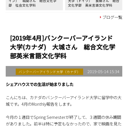
イン） 城間さん 総合文化学
大学（ドイツ） 長嶺さん 総合
部 社会文化学科
文化学部 英米言語文化学科
ブログ一覧
[2019年4月]バンクーバーアイランド
大学(カナダ) 大城さん 総合文化学
部英米言語文化学科
2019-05-14 15:34
バンクーバーアイランド大学（カナダ）
シェアハウスでの生活が始まりました
こんにちは、カナダのバンクーバーアイランド大学に留学中の大
城です。4月のMonthly報告をします。
今月の１週目でSpring Semesterが終了して、３週間の休み期間
がありました。前半は特に予定もなかったので、家で映画を見た