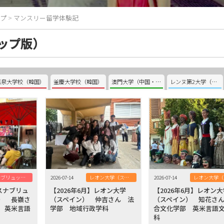
プ
>
マンスリー留学体験記
ップ版）
嘉泉大学校（韓国）
釜慶大学校（韓国）
澳門大学（中国・澳門）
レンヌ第2大学（フランス）
オスナブリュック大学（ドイツ）
2026-07-14
レオン大学（スペイン）
2026-07-14
オスナブリュ
【2026年6月】レオン大学
【2026年6月】レオン
） 長嶺さ
（スペイン） 仲吉さん 法
（スペイン） 知花さ
 英米言語
学部 地域行政学科
合文化学部 英米言語
科