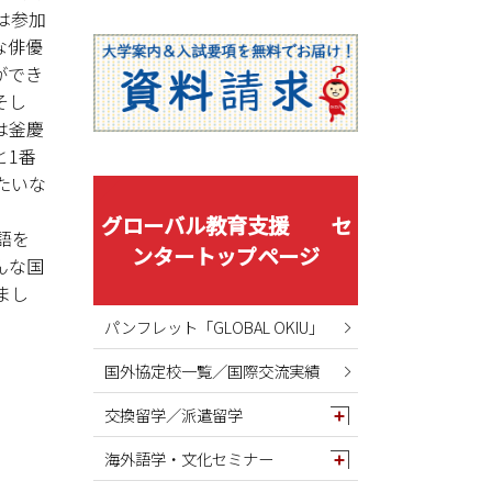
2025年08月
は参加
2025年07月
な俳優
2025年06月
ができ
そし
2025年05月
は釜慶
2025年04月
と1番
2025年03月
たいな
2025年02月
グローバル教育支援 セ
語を
2025年01月
ンタートップページ
んな国
2024年12月
まし
2024年11月
パンフレット「GLOBAL OKIU」
2024年10月
国外協定校一覧／国際交流実績
2024年09月
2024年08月
交換留学／派遣留学
2024年07月
海外語学・文化セミナー
2024年06月