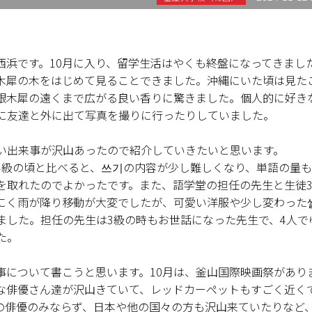
西浜です。10月に入り、留学生活はやくも終盤になってきまし
木犀の木をはじめて見ることできました。沖縄にいた頃は見た
銀木犀の遠くまで広がる良い香りに驚きました。個人的に好き
に友達と外に出て写真を撮りに行ったりしていました。
い出来事が沢山あったので紹介していきたいと思います。
4級の頃と比べると、쓰기の内容が少し難しくなり、単語の量
を取れたのでよかったです。また、語学堂の担任の先生と生徒
にく雨が降り移動が大変でしたが、可愛い洋服や少し変わった
ました。担任の先生は3級の時もお世話になった先生で、4人で
た。
事について書こうと思います。10月は、釜山国際映画祭があり
な俳優さん達が沢山きていて、レッドカーペットもすごく近く
の俳優のみならず、日本や他の国々の方も沢山来ていたりなど