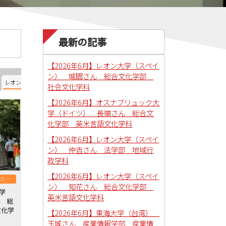
最新の記事
【2026年6月】レオン大学（スペイ
ン） 城間さん 総合文化学部
レオン大学（スペイン）
オスナブリュック大学（ドイツ）
南ユタ大学（アメリカ）
社会文化学科
【2026年6月】オスナブリュック大
学（ドイツ） 長嶺さん 総合文
化学部 英米言語文化学科
【2026年6月】レオン大学（スペイ
ン） 仲吉さん 法学部 地域行
政学科
【2026年6月】レオン大学（スペイ
レオン大学（スペイン）
ン） 知花さん 総合文化学部
大学
英米言語文化学科
ん 総
文化学
【2026年6月】東海大学（台湾）
玉城さん 産業情報学部 産業情