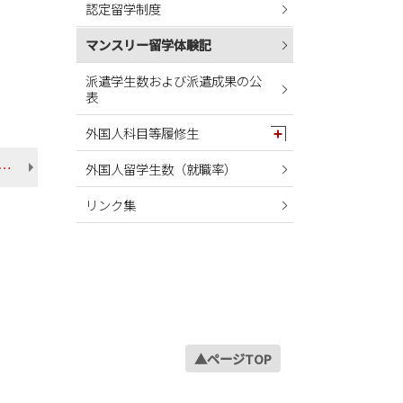
認定留学制度
2024年05月
2024年04月
マンスリー留学体験記
2024年03月
派遣学生数および派遣成果の公
表
2024年02月
2024年01月
外国人科目等履修生
2023年12月
0月】レンヌ第２大学（フランス） 金城さん 経済学部 地域環境政策学科
外国人留学生数（就職率）
2023年11月
リンク集
2023年10月
2023年09月
2023年08月
2023年07月
2023年06月
2023年05月
▲ページTOP
2023年04月