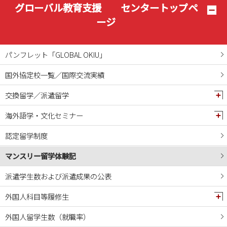
2025年01月
グローバル教育支援 センタートップペ
2024年12月
ージ
2024年11月
2024年10月
パンフレット「GLOBAL OKIU」
2024年09月
国外協定校一覧／国際交流実績
2024年08月
交換留学／派遣留学
2024年07月
2024年06月
海外語学・文化セミナー
2024年05月
認定留学制度
2024年04月
マンスリー留学体験記
2024年03月
2024年02月
派遣学生数および派遣成果の公表
2024年01月
外国人科目等履修生
2023年12月
外国人留学生数（就職率）
2023年11月