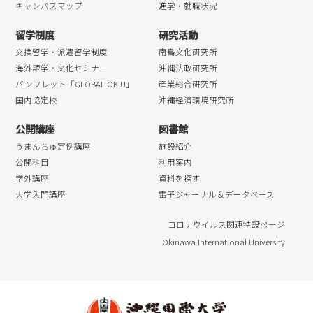
キャンパスマップ
進学・就職状況
留学制度
研究活動
交換留学・派遣留学制度
南島文化研究所
海外語学・文化セミナー
沖縄法政研究所
パンフレット「GLOBAL OKIU」
産業総合研究所
国内協定校
沖縄経済環境研究所
公開講座
図書館
うまんちゅ定例講座
施設紹介
公開科目
利用案内
学外講座
資料を探す
大学入門講座
電子ジャーナル＆データベース
コロナウイルス関連特設ページ
Okinawa International University