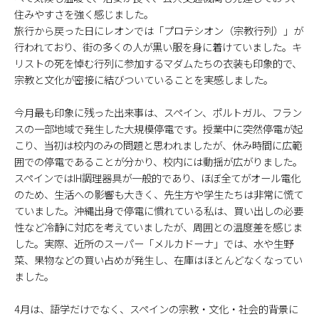
住みやすさを強く感じました。
旅行から戻った日にレオンでは「プロテシオン（宗教行列）」が
行われており、街の多くの人が黒い服を身に着けていました。キ
リストの死を悼む行列に参加するマダムたちの衣装も印象的で、
宗教と文化が密接に結びついていることを実感しました。
今月最も印象に残った出来事は、スペイン、ポルトガル、フラン
スの一部地域で発生した大規模停電です。授業中に突然停電が起
こり、当初は校内のみの問題と思われましたが、休み時間に広範
囲での停電であることが分かり、校内には動揺が広がりました。
スペインではIH調理器具が一般的であり、ほぼ全てがオール電化
のため、生活への影響も大きく、先生方や学生たちは非常に慌て
ていました。沖縄出身で停電に慣れている私は、買い出しの必要
性など冷静に対応を考えていましたが、周囲との温度差を感じま
した。実際、近所のスーパー「メルカドーナ」では、水や生野
菜、果物などの買い占めが発生し、在庫はほとんどなくなってい
ました。
4月は、語学だけでなく、スペインの宗教・文化・社会的背景に