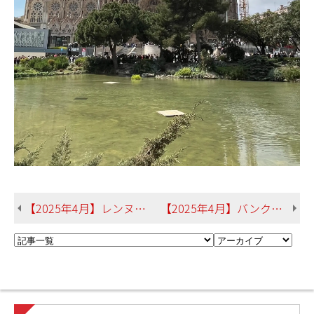
【2025年4月】レンヌ第２大学（フランス） 金城さん 経済学部 地域環境政策学科
【2025年4月】バンクーバーアイランド大学（カナダ） 新城さん 産業情報学部 産業情報学科