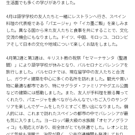
生活面でも多くの学びがありました。
4月は語学学校の友人たちと一緒にレストランへ行き、スペイン
料理の代表格である「パエージャ」や「イカ墨ご飯」を楽しみま
した。異なる国から来た友人たちと食事を共にすることで、文化
交流の機会にもなりました。ドイツ、中国、モロッコ、コロンビ
アそして日本の文化や地域について楽しくお話をしました。
4月第2週と第3週は、キリスト教の祝祭「セマーナサンタ（聖週
間）」により語学学校が休みとなり、バルセロナとバレンシアを
旅行しました。バルセロナでは、現在留学中の友人たちと合流
し、ガウディ建築を中心に多くの名所を訪れました。観光や買い
物に最適な都市であり、特にサグラダ・ファミリアやグエル公園
などの建築には感動しました。また、友人が手料理を振る舞って
くれたり、パエージャを食べながらみんなでいちご入りのサング
リアを楽しんでゲームをしたりとすごく思い出になりました。個
人的には、これまで訪れたスペインの都市の中でバレンシアが最
も気に入りました。ヨーロッパ最大級の水族館「オセアノグラフ
ィコ」も見応えがあり、街全体がとても快適でした。レオンと比
べて気候も温暖で、治安が良く、公共交通機関も発達しており、