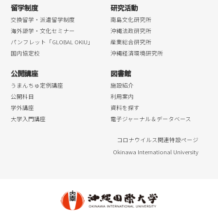
留学制度
研究活動
交換留学・派遣留学制度
南島文化研究所
海外語学・文化セミナー
沖縄法政研究所
パンフレット「GLOBAL OKIU」
産業総合研究所
国内協定校
沖縄経済環境研究所
公開講座
図書館
うまんちゅ定例講座
施設紹介
公開科目
利用案内
学外講座
資料を探す
大学入門講座
電子ジャーナル＆データベース
コロナウイルス関連特設ページ
Okinawa International University