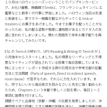
１０月はハロウィンシーズンということでパンプキンカービン
グ、お化け屋敷、映画館でSmile2、フランケンシュタインバレエ
鑑賞などと数多くの行事に参加しました。ハロウィン当日は友達
と仮装をし、家でホラー映画を観ながらやってくる trick or
treaters にお菓子をあげました。今までお菓子を配ったことがな
かったため、私の配る姿勢や態度に違和感があるとカナダ人の友
達に言われてしまいました。慣れた雰囲気で来年お菓子配りを再
チャレンジしてみたいです。
ESL の Term A が終わり、UP5 Reading & Writing の Term B が１
０月後半からスタートしました。私の得意なリーディングと不得
意なライティングが混合されている授業で毎日苦戦しています。
特にエッセイ・レポート作成する際の引用方法や参考文献の記載
方法と文法問題（Parts of speech, Direct to indirect speech,
noun clause）が苦手なため、それらに力を入れています。ま
た、何でもいいから毎日英文を読みなさいと先生に強く勧められ
たため、Chapters という本屋で新しく小説を買い、毎日１～２
章読む習慣を付けました。
課題でペアと出身地（京都・沖縄）の比較を発表しましたが、沖
縄国際大学で受講してきた講義の知識を活かし、沖縄の特長や魅