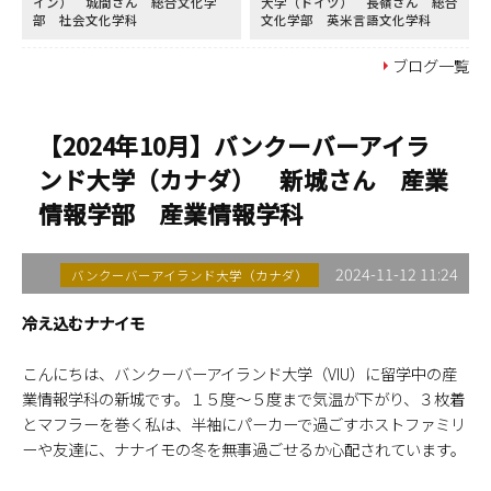
イン） 城間さん 総合文化学
大学（ドイツ） 長嶺さん 総合
部 社会文化学科
文化学部 英米言語文化学科
ブログ一覧
【2024年10月】バンクーバーアイラ
ンド大学（カナダ） 新城さん 産業
情報学部 産業情報学科
2024-11-12 11:24
バンクーバーアイランド大学（カナダ）
冷え込むナナイモ
こんにちは、バンクーバーアイランド大学（VIU）に留学中の産
業情報学科の新城です。１５度～５度まで気温が下がり、３枚着
とマフラーを巻く私は、半袖にパーカーで過ごすホストファミリ
ーや友達に、ナナイモの冬を無事過ごせるか心配されています。