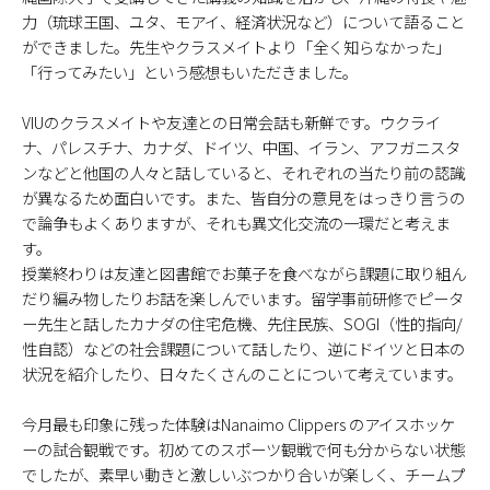
力（琉球王国、ユタ、モアイ、経済状況など）について語ること
ができました。先生やクラスメイトより「全く知らなかった」
「行ってみたい」という感想もいただきました。
VIUのクラスメイトや友達との日常会話も新鮮です。ウクライ
ナ、パレスチナ、カナダ、ドイツ、中国、イラン、アフガニスタ
ンなどと他国の人々と話していると、それぞれの当たり前の認識
が異なるため面白いです。また、皆自分の意見をはっきり言うの
で論争もよくありますが、それも異文化交流の一環だと考えま
す。
授業終わりは友達と図書館でお菓子を食べながら課題に取り組ん
だり編み物したりお話を楽しんでいます。留学事前研修でピータ
ー先生と話したカナダの住宅危機、先住民族、SOGI（性的指向/
性自認）などの社会課題について話したり、逆にドイツと日本の
状況を紹介したり、日々たくさんのことについて考えています。
今月最も印象に残った体験はNanaimo Clippers のアイスホッケ
ーの試合観戦です。初めてのスポーツ観戦で何も分からない状態
でしたが、素早い動きと激しいぶつかり合いが楽しく、チームプ