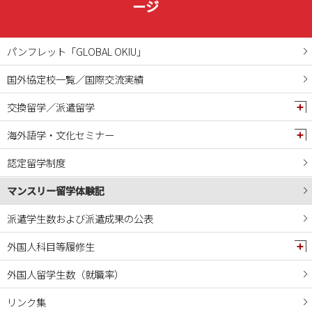
2024年12月
ージ
2024年11月
2024年10月
パンフレット「GLOBAL OKIU」
2024年09月
国外協定校一覧／国際交流実績
2024年08月
交換留学／派遣留学
2024年07月
2024年06月
海外語学・文化セミナー
2024年05月
認定留学制度
2024年04月
マンスリー留学体験記
2024年03月
2024年02月
派遣学生数および派遣成果の公表
2024年01月
外国人科目等履修生
2023年12月
外国人留学生数（就職率）
2023年11月
リンク集
2023年10月