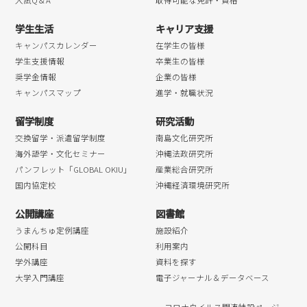
学生生活
キャリア支援
キャンパスカレンダー
在学生の皆様
学生支援情報
卒業生の皆様
奨学金情報
企業の皆様
キャンパスマップ
進学・就職状況
留学制度
研究活動
交換留学・派遣留学制度
南島文化研究所
海外語学・文化セミナー
沖縄法政研究所
パンフレット「GLOBAL OKIU」
産業総合研究所
国内協定校
沖縄経済環境研究所
公開講座
図書館
うまんちゅ定例講座
施設紹介
公開科目
利用案内
学外講座
資料を探す
大学入門講座
電子ジャーナル＆データベース
コロナウイルス関連特設ページ