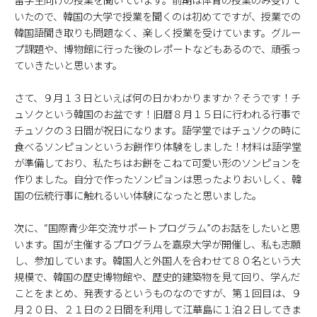
いたので、韓国の大学で授業を聞くのは初めてですが、授業での
韓国語聞き取りも問題なく、楽しく授業を受けています。グルー
プ課題や、博物館に行った後のレポートなどもあるので、頑張っ
ていきたいと思います。
さて、９月１３日といえば何の日かわかりますか？そうです！チ
ュソクという韓国のお盆です！旧暦８月１５日に行われる行事で
チュソクの３日間が祝日になります。語学堂ではチュソクの時に
食べるソンピョンというお餅作り体験をしました！材料は語学堂
が準備しており、私たちはお餅をこねて可愛い形のソンピョンを
作りました。自分で作ったソンピョンは思ったよりおいしく、韓
国の伝統行事に触れるいい体験になったと思いました。
次に、“国際青少年交流サポートプログラム”のお話をしたいと思
います。国が主催するプログラムを嘉泉大学が開催し、私も志願
し、参加しています。韓国人と外国人を合わせて８０名という大
規模で、韓国の歴史博物館や、歴史的建築物を見て回り、学んだ
ことをまとめ、発表するというものなのですが、第１回目は、９
月２０日、２１日の２日間を利用して江華島に１泊２日してきま