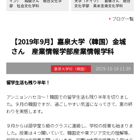
イン） 城間さん 総合文化学
大学（ドイツ） 長嶺さん 総合
部 社会文化学科
文化学部 英米言語文化学科
ブログ一覧
【2019年9月】嘉泉大学（韓国）金城
さん 産業情報学部産業情報学科
2019-10-18 11:39
嘉泉大学校（韓国）
留学生活も残り半年！
アンニョンハセヨ～！韓国での留学生活も残り半年を切りまし
た。９月の韓国ですが、過ごしやすい気温になってきて、夏の終
わりを実感します。
９月からは語学堂５級のクラスに進級し、学校の授業も始まりま
した。授業は４つ聞いていて、韓国史や東アジア文化の理解等、
留学生向けの授業を聞いています。前期は体育の授業のみ受けて