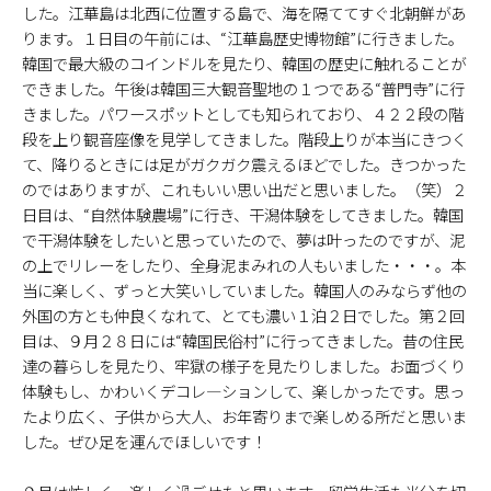
した。江華島は北西に位置する島で、海を隔ててすぐ北朝鮮があ
ります。１日目の午前には、“江華島歴史博物館”に行きました。
韓国で最大級のコインドルを見たり、韓国の歴史に触れることが
できました。午後は韓国三大観音聖地の１つである“普門寺”に行
きました。パワースポットとしても知られており、４２２段の階
段を上り観音座像を見学してきました。階段上りが本当にきつく
て、降りるときには足がガクガク震えるほどでした。きつかった
のではありますが、これもいい思い出だと思いました。（笑）２
日目は、“自然体験農場”に行き、干潟体験をしてきました。韓国
で干潟体験をしたいと思っていたので、夢は叶ったのですが、泥
の上でリレーをしたり、全身泥まみれの人もいました・・・。本
当に楽しく、ずっと大笑いしていました。韓国人のみならず他の
外国の方とも仲良くなれて、とても濃い１泊２日でした。第２回
目は、９月２８日には“韓国民俗村”に行ってきました。昔の住民
達の暮らしを見たり、牢獄の様子を見たりしました。お面づくり
体験もし、かわいくデコレ―ションして、楽しかったです。思っ
たより広く、子供から大人、お年寄りまで楽しめる所だと思いま
した。ぜひ足を運んでほしいです！