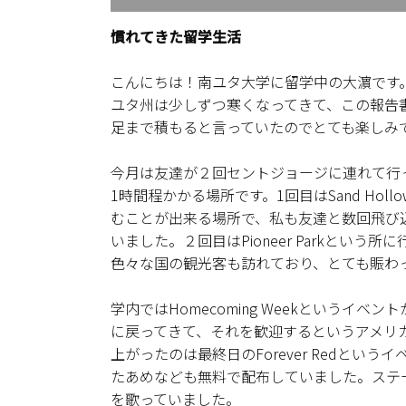
慣れてきた留学生活
こんにちは！南ユタ大学に留学中の大濵です
ユタ州は少しずつ寒くなってきて、この報告
足まで積もると言っていたのでとても楽しみ
今月は友達が２回セントジョージに連れて行
1時間程かかる場所です。1回目はSand Holl
むことが出来る場所で、私も友達と数回飛び
いました。２回目はPioneer Parkと
色々な国の観光客も訪れており、とても賑わ
学内ではHomecoming Weekというイベン
に戻ってきて、それを歓迎するというアメリ
上がったのは最終日のForever Redと
たあめなども無料で配布していました。ステ
を歌っていました。