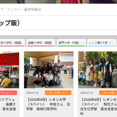
プ
>
マンスリー留学体験記
ップ版）
嘉泉大学校（韓国）
釜慶大学校（韓国）
澳門大学（中国・澳門）
レンヌ第2大学（フランス）
オスナブリュック大学（ドイツ）
2026-07-14
レオン大学（スペイン）
2026-07-14
オスナブリュ
【2026年6月】レオン大学
【2026年6月】レオン
） 長嶺さ
（スペイン） 仲吉さん 法
（スペイン） 知花さ
 英米言語
学部 地域行政学科
合文化学部 英米言語
科