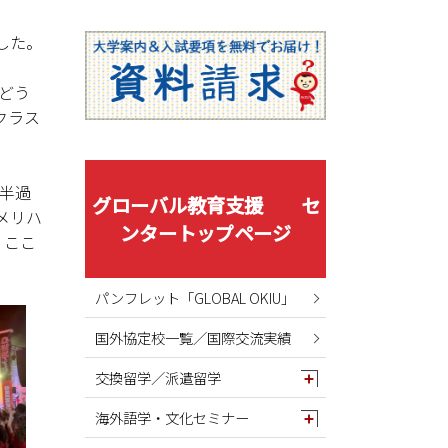
2025年08月
2025年07月
ました。
2025年06月
かどう
2025年05月
クラス
2025年04月
2025年03月
2025年02月
半過
グローバル教育支援 セ
メリハ
2025年01月
ンタートップページ
。ここ
2024年12月
2024年11月
パンフレット「GLOBAL OKIU」
2024年10月
国外協定校一覧／国際交流実績
2024年09月
2024年08月
交換留学／派遣留学
2024年07月
海外語学・文化セミナー
2024年06月