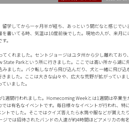
。留学してから一ヶ月半が経ち、あっという間だなと感じでい
書を書いてる時、気温は10度前後でした。現地の人が、来月に
です。
ってくれました。セントジョージはユタ州から少し離れており
ow State Parkという所に行きました。ここでは高い所から湖に
込みました。バク転しながら飛び込んだり、犬と一緒に飛び込
いう所に行きました。ここは大きな山々や、広大な荒野が拡がっていま
っていました。
トが1週間行われました。Homecoming Weekとは1週間は卒業
カでは有名なイベントです。毎日様々なイベントが行われ、特
いうイベントでした。そこではクイズ答えたら水筒や服などが貰えた
ージでは招待されたバンドの人達が約4時間ほどアメリカの有