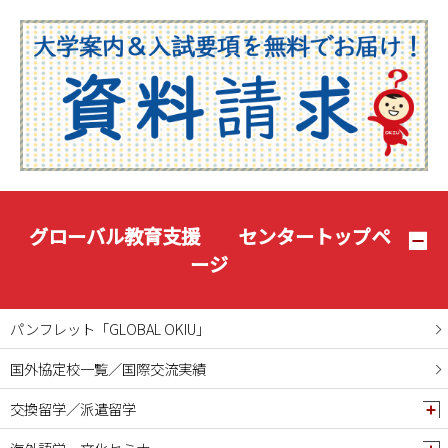
2025年08月
2025年07月
2025年06月
2025年05月
2025年04月
2025年03月
2025年02月
2025年01月
グローバル教育支援 センタートップペ
2024年12月
ージ
2024年11月
2024年10月
パンフレット「GLOBAL OKIU」
2024年09月
国外協定校一覧／国際交流実績
2024年08月
交換留学／派遣留学
2024年07月
2024年06月