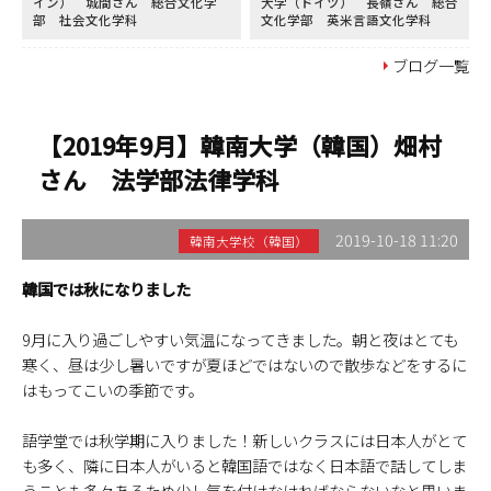
イン） 城間さん 総合文化学
大学（ドイツ） 長嶺さん 総合
部 社会文化学科
文化学部 英米言語文化学科
ブログ一覧
【2019年9月】韓南大学（韓国）畑村
さん 法学部法律学科
2019-10-18 11:20
韓南大学校（韓国）
韓国では秋になりました
9月に入り過ごしやすい気温になってきました。朝と夜はとても
寒く、昼は少し暑いですが夏ほどではないので散歩などをするに
はもってこいの季節です。
語学堂では秋学期に入りました！新しいクラスには日本人がとて
も多く、隣に日本人がいると韓国語ではなく日本語で話してしま
うことも多々あるため少し気を付けなければならないなと思いま