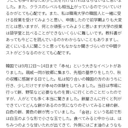
した。また、クラスのレベルも相当上がっているのでついていけ
るかがとても心配です。また、私は韓南大学の韓国人と一緒に受
ける授業を受けてみようと思い、申請したので前学期よりも大変
だとは思いますが、何とか頑張ってみようと思います!大学の授業
は語学堂と比べることができないくらいに難しいです。教科書が
あっても今どこを読んでいるのかわからないこともありますし、
近くにいる人に聞こうと思ってもなかなか聞きづらいので中間テ
ストがどうなるのかとても心配です。
韓国では9月12日～14日まで「추석」という大きなイベントがあ
りました。親戚一同が故郷に集まり、先祖の墓参りをしたり、秋
の収穫に感謝する日でした。私は知り合いの韓国の方のおうちに
行き、少しだけですが추석の体験をしてみました。当日は市場に
行って餅、野菜など必要なものを買いに行くとのことだったので
すが、人がとても多く本当に驚きました。餅屋さんに行くと列が
できていてどんな餅があるのか気になりのぞいてみると緑の餅、
白色の餅、黄色の餅が売っていました。「송편」という名前で形
は白玉のような形で小さな玉でした。食べてみると中からは、は
ちみつのような甘いたれが出てきて、外側にはごま油のようなも