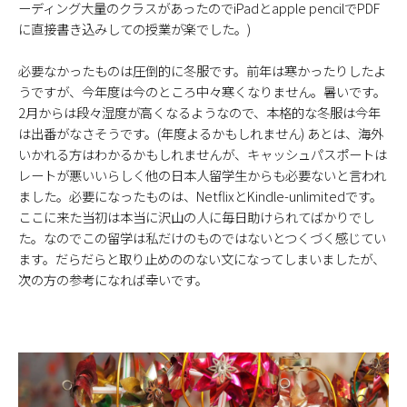
ーディング大量のクラスがあったのでiPadとapple pencilでPDF
に直接書き込みしての授業が楽でした。)
必要なかったものは圧倒的に冬服です。前年は寒かったりしたよ
うですが、今年度は今のところ中々寒くなりません。暑いです。
2月からは段々湿度が高くなるようなので、本格的な冬服は今年
は出番がなさそうです。(年度よるかもしれません) あとは、海外
いかれる方はわかるかもしれませんが、キャッシュパスポートは
レートが悪いいらしく他の日本人留学生からも必要ないと言われ
ました。必要になったものは、NetflixとKindle-unlimitedです。
ここに来た当初は本当に沢山の人に毎日助けられてばかりでし
た。なのでこの留学は私だけのものではないとつくづく感じてい
ます。だらだらと取り止めののない文になってしまいましたが、
次の方の参考になれば幸いです。