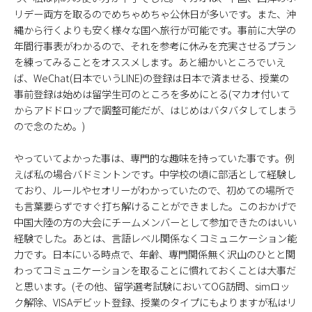
リデー両方を取るのでめちゃめちゃ公休日が多いです。また、沖
縄から行くよりも安く様々な国へ旅行が可能です。事前に大学の
年間行事表がわかるので、それを参考に休みを充実させるプラン
を練ってみることをオススメします。あと細かいところでいえ
ば、WeChat(日本でいうLINE)の登録は日本で済ませる、授業の
事前登録は始めは留学生可のところを多めにとる(マカオ付いて
からアドドロップで調整可能だが、はじめはバタバタしてしまう
ので念のため。)
やっていてよかった事は、専門的な趣味を持っていた事です。例
えば私の場合バドミントンです。中学校の頃に部活として経験し
ており、ルールやセオリーがわかっていたので、初めての場所で
も言葉要らずですぐ打ち解けることができました。このおかげで
中国大陸の方の大会にチームメンバーとして参加できたのはいい
経験でした。あとは、言語レベル関係なくコミュニケーション能
力です。日本にいる時点で、年齢、専門関係無く沢山のひとと関
わってコミュニケーションを取ることに慣れておくことは大事だ
と思います。(その他、留学選考試験においてOG訪問、simロッ
ク解除、VISAデビット登録、授業のタイプにもよりますが私はリ