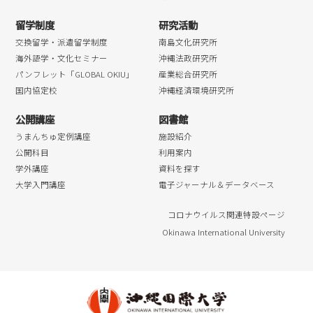
留学制度
研究活動
交換留学・派遣留学制度
南島文化研究所
海外語学・文化セミナー
沖縄法政研究所
パンフレット「GLOBAL OKIU」
産業総合研究所
国内協定校
沖縄経済環境研究所
公開講座
図書館
うまんちゅ定例講座
施設紹介
公開科目
利用案内
学外講座
資料を探す
大学入門講座
電子ジャーナル＆データベース
コロナウイルス関連特設ページ
Okinawa International University