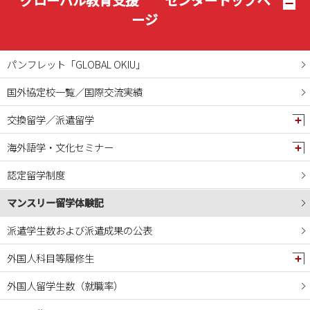
グローバル教育支援 センタートップペ
2024年12月
ージ
2024年11月
2024年10月
パンフレット「GLOBAL OKIU」
2024年09月
国外協定校一覧／国際交流実績
2024年08月
交換留学／派遣留学
2024年07月
2024年06月
海外語学・文化セミナー
2024年05月
認定留学制度
2024年04月
マンスリー留学体験記
2024年03月
2024年02月
派遣学生数および派遣成果の公表
2024年01月
外国人科目等履修生
2023年12月
外国人留学生数（就職率）
2023年11月