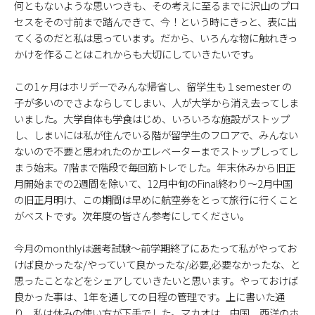
何ともないような思いつきも、その考えに至るまでに沢山のプロ
セスをその寸前まで踏んできて、今！という時にきっと、表に出
てくるのだと私は思っています。だから、いろんな物に触れきっ
かけを作ることはこれからも大切にしていきたいです。
この1ヶ月はホリデーでみんな帰省し、留学生も１semester の
子が多いのでさよならしてしまい、人が大学から消え去ってしま
いました。大学自体も学食はじめ、いろいろな施設がストップ
し、しまいには私が住んでいる階が留学生のフロアで、みんない
ないので不要と思われたのかエレベーターまでストップしってし
まう始末。7階まで階段で毎回筋トレでした。年末休みから旧正
月開始までの2週間を除いて、12月中旬のFinal終わり〜2月中国
の旧正月明け、この期間は早めに航空券をとって旅行に行くこと
がベストです。次年度の皆さん参考にしてください。
今月のmonthlyは選考試験〜前学期終了にあたって私がやってお
けば良かったな/やっていて良かったな/必要,必要なかったな、と
思ったことなどをシェアしていきたいと思います。やっておけば
良かった事は、1年を通しての日程の管理です。上に書いた通
り、私は休みの使い方が下手でした。マカオは、中国、西洋のホ