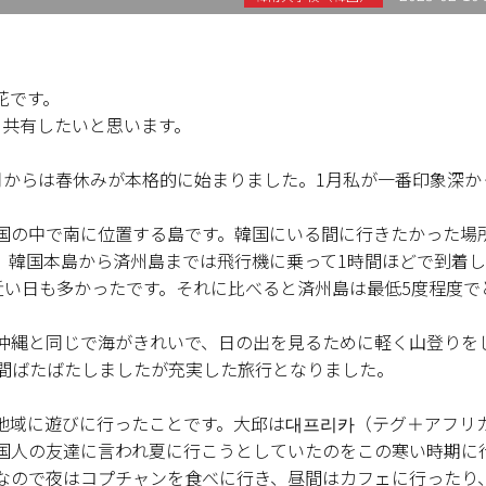
花です。
を共有したいと思います。
月からは春休みが本格的に始まりました。1月私が一番印象深か
国の中で南に位置する島です。韓国にいる間に行きたかった場
。韓国本島から済州島までは飛行機に乗って1時間ほどで到着
近い日も多かったです。それに比べると済州島は最低5度程度で
沖縄と同じで海がきれいで、日の出を見るために軽く山登りを
の間ばたばたしましたが充実した旅行となりました。
地域に遊びに行ったことです。大邱は대프리카（テグ＋アフリ
国人の友達に言われ夏に行こうとしていたのをこの寒い時期に
なので夜はコプチャンを食べに行き、昼間はカフェに行ったり