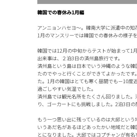
韓国での春休み1月編
アンニョンハセヨ～。韓南大学に派遣中の知
1月のマンスリーでは韓国での春休みの様子
韓国では12月の中旬からテストが始まって1
出来事は、２泊3日の済州島旅行です。
済州島という島は日本でいう沖縄のような韓
たのでやっと行くことができてよかったです
た。1月の韓国はとても寒く昼間でも－10度
過ごしやすい気温でした。
済州島では観光名所をたくさん回りました。
り、ゴーカートにも挑戦しました。2泊3日
もう一つ思い出に残っているのは大邱という
いうあだ名があるほどあったかい地域だと韓
とになりました。大邱ではコプチャンが有名