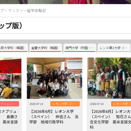
プ
>
マンスリー留学体験記
ップ版）
嘉泉大学校（韓国）
釜慶大学校（韓国）
澳門大学（中国・澳門）
レンヌ第2大学（フランス）
オスナブリュック大学（ドイツ）
2026-07-14
レオン大学（スペイン）
2026-07-14
オスナブリュ
【2026年6月】レオン大学
【2026年6月】レオン
） 長嶺さ
（スペイン） 仲吉さん 法
（スペイン） 知花さ
 英米言語
学部 地域行政学科
合文化学部 英米言語
科