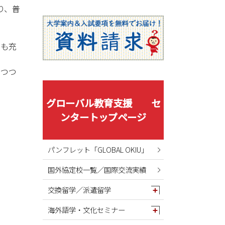
2025年08月
り、普
2025年07月
2025年06月
ても充
2025年05月
2025年04月
めつつ
2025年03月
2025年02月
グローバル教育支援 セ
2025年01月
ンタートップページ
2024年12月
2024年11月
パンフレット「GLOBAL OKIU」
2024年10月
国外協定校一覧／国際交流実績
2024年09月
2024年08月
交換留学／派遣留学
2024年07月
海外語学・文化セミナー
2024年06月