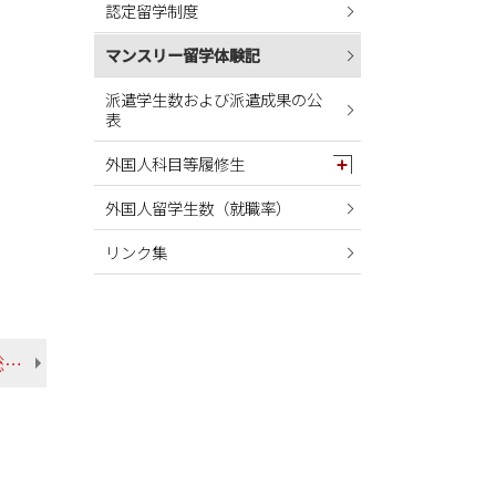
認定留学制度
2024年05月
2024年04月
マンスリー留学体験記
2024年03月
派遣学生数および派遣成果の公
表
2024年02月
2024年01月
外国人科目等履修生
2023年12月
外国人留学生数（就職率）
2023年11月
リンク集
2023年10月
2023年09月
2023年08月
【2025年1月】韓南大学（韓国） 饒平名さん 総合文化学部 英米言語文化学科
2023年07月
2023年06月
2023年05月
2023年04月