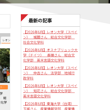
最新の記事
【2026年6月】レオン大学（スペイ
ン） 城間さん 総合文化学部
レオン大学（スペイン）
オスナブリュック大学（ドイツ）
南ユタ大学（アメリカ）
社会文化学科
【2026年6月】オスナブリュック大
学（ドイツ） 長嶺さん 総合文
化学部 英米言語文化学科
【2026年6月】レオン大学（スペイ
ン） 仲吉さん 法学部 地域行
政学科
【2026年6月】レオン大学（スペイ
レオン大学（スペイン）
ン） 知花さん 総合文化学部
大学
英米言語文化学科
ん 総
文化学
【2026年6月】東海大学（台湾）
玉城さん 産業情報学部 産業情