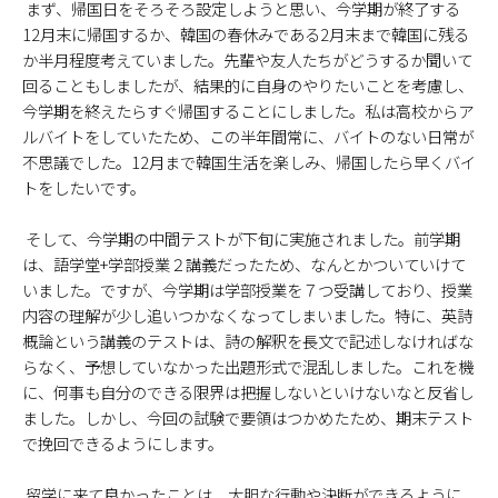
まず、帰国日をそろそろ設定しようと思い、今学期が終了する
12月末に帰国するか、韓国の春休みである2月末まで韓国に残る
か半月程度考えていました。先輩や友人たちがどうするか聞いて
回ることもしましたが、結果的に自身のやりたいことを考慮し、
今学期を終えたらすぐ帰国することにしました。私は高校からア
ルバイトをしていたため、この半年間常に、バイトのない日常が
不思議でした。12月まで韓国生活を楽しみ、帰国したら早くバイ
トをしたいです。
そして、今学期の中間テストが下旬に実施されました。前学期
は、語学堂+学部授業２講義だったため、なんとかついていけて
いました。ですが、今学期は学部授業を７つ受講しており、授業
内容の理解が少し追いつかなくなってしまいました。特に、英詩
概論という講義のテストは、詩の解釈を長文で記述しなければな
らなく、予想していなかった出題形式で混乱しました。これを機
に、何事も自分のできる限界は把握しないといけないなと反省し
ました。しかし、今回の試験で要領はつかめたため、期末テスト
で挽回できるようにします。
留学に来て良かったことは、大胆な行動や決断ができるように