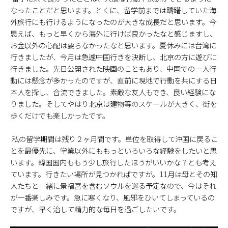
なったことだと思います。とくに、留学前までは躊躇していた海
外旅行にも行けるようになったのが大きな成長だと思います。今
思えば、もっと早くから海外に行けば良かったなと感じますし、
お金以外の心配は要らなかったなと思います。夏休みには台湾に
行きましたが、今月は急遽中国行きを決断し、北京の方に遊びに
行きました。先日公開された映画のこともあり、中国での一人行
動には懸念が多かったのですが、直前に現地で行動を共にする日
本人を探し、合流できました。素敵な友人もでき、良い経験にな
りました。そしてやはり北京は建物等のスケールが大きく、街を
歩くだけでも楽しかったです。
私の留学期間は残り２ヶ月間です。単位を取得して沖国に戻るこ
とを最優先に、学業以外にももっといろいろな経験をしたいと思
います。韓国国内ももう少し旅行したほうがいいかな？とも考え
ています。行きたい場所が見つかればですが。11月は母とその知
人たちと一緒に景福宮を含むソウルを巡る予定なので、今はそれ
が一番楽しみです。急に寒くなり、風邪をひいてしまっているの
ですが、早く治して精力的な毎日を過ごしたいです。