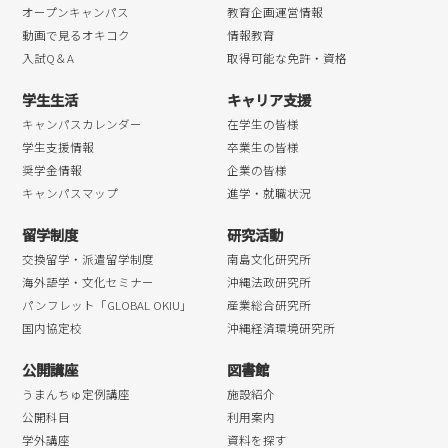
オープンキャンパス
教育企画運営情報
動画で見るオキコク
情報教育
入試Q＆A
取得可能な免許・資格
学生生活
キャリア支援
キャンパスカレンダー
在学生の皆様
学生支援情報
卒業生の皆様
奨学金情報
企業の皆様
キャンパスマップ
進学・就職状況
留学制度
研究活動
交換留学・派遣留学制度
南島文化研究所
海外語学・文化セミナー
沖縄法政研究所
パンフレット「GLOBAL OKIU」
産業総合研究所
国内協定校
沖縄経済環境研究所
公開講座
図書館
うまんちゅ定例講座
施設紹介
公開科目
利用案内
学外講座
資料を探す