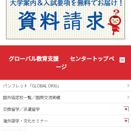
2025年07月
2025年06月
2025年05月
2025年04月
2025年03月
2025年02月
2025年01月
グローバル教育支援 センタートップペ
2024年12月
ージ
2024年11月
2024年10月
パンフレット「GLOBAL OKIU」
2024年09月
国外協定校一覧／国際交流実績
2024年08月
交換留学／派遣留学
2024年07月
2024年06月
海外語学・文化セミナー
2024年05月