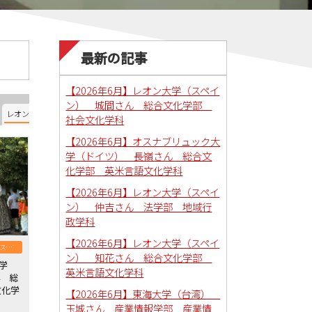
最新の記事
【2026年6月】レオン大学（スペイ
ン） 城間さん 総合文化学部
レオン大学（スペイン）
オスナブリュック大学（ドイツ）
南ユタ大学（アメリカ）
社会文化学科
【2026年6月】オスナブリュック大
学（ドイツ） 長嶺さん 総合文
化学部 英米言語文化学科
【2026年6月】レオン大学（スペイ
ン） 仲吉さん 法学部 地域行
政学科
【2026年6月】レオン大学（スペイ
レオン大学（スペイン）
ン） 知花さん 総合文化学部
大学
英米言語文化学科
ん 総
文化学
【2026年6月】東海大学（台湾）
玉城さん 産業情報学部 産業情