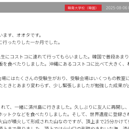
2025-08-06 
韓南大学校（韓国）
います、オオタです。
に行ったりした一か月でした。
先生にコストコに連れて行ってもらいました。韓国で普段あま
飯を食べたりしました。沖縄にあるコストコに比べて大きく、
。会場にはたくさんの受験生がおり、受験会場はいくつもの教室
たときとあまり変わらず、少し緊張しましたが勉強した成果が
くれて、一緒に済州島に行きました。久しぶりに友人に再開し
ホットクなどを食べたりしました。そして、世界遺産に登録さ
火山が噴火して形成された山なのですが、頂上まで25分かけて
頂上まで登りました。頂上では火山口の形跡やきれいな海、済