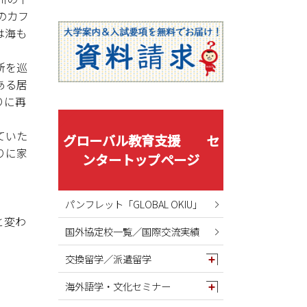
2025年08月
のカフ
2025年07月
は海も
2025年06月
2025年05月
所を巡
ある居
2025年04月
りに再
2025年03月
2025年02月
ていた
グローバル教育支援 セ
2025年01月
りに家
ンタートップページ
2024年12月
2024年11月
パンフレット「GLOBAL OKIU」
2024年10月
と変わ
国外協定校一覧／国際交流実績
2024年09月
2024年08月
交換留学／派遣留学
2024年07月
海外語学・文化セミナー
2024年06月