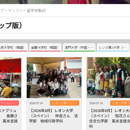
プ
>
マンスリー留学体験記
ップ版）
嘉泉大学校（韓国）
釜慶大学校（韓国）
澳門大学（中国・澳門）
レンヌ第2大学（フランス）
オスナブリュック大学（ドイツ）
2026-07-14
レオン大学（スペイン）
2026-07-14
オスナブリュ
【2026年6月】レオン大学
【2026年6月】レオン
） 長嶺さ
（スペイン） 仲吉さん 法
（スペイン） 知花さ
 英米言語
学部 地域行政学科
合文化学部 英米言語
科