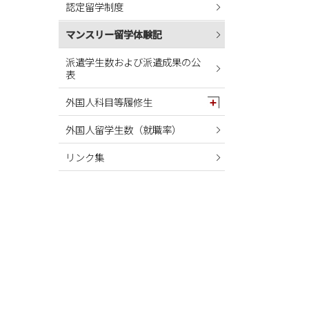
認定留学制度
2024年05月
2024年04月
マンスリー留学体験記
2024年03月
派遣学生数および派遣成果の公
表
2024年02月
2024年01月
外国人科目等履修生
2023年12月
外国人留学生数（就職率）
2023年11月
リンク集
2023年10月
2023年09月
2023年08月
2023年07月
2023年06月
2023年05月
2023年04月